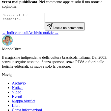
verrà mai pubblicata
. Nel commento appare solo il tuo nome e
cognome.
Lascia un commento
← Indice articoli
Archivio notizie →
Mondo
Birra
Il magazine indipendente della cultura brassicola italiana. Dal 2003,
senza inseguire nessuno. Senza sponsor, senza P.IVA e fuori dalle
logiche editoriali: ci muove solo la passione.
Naviga
Archivio
Notizie
Video
Eventi
Mappa birrifici
Libri
Cerca informazioni