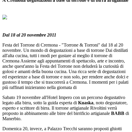
A Cremona degustazioni a base di torrone e di birra artigianale
Dal 18 al 20 novembre 2011
Festa del Torrone di Cremona - "Torrone & Torroni" dal 18 al 20
novembre. Un mondo di degustazioni a base di torrone Dai distillati
all'alta cucina, tutti i modi per gustare al meglio il torrone di
Cremona Assieme agli appuntamenti di spettacolo, arte e incontro,
anche quest'anno la Festa del Torrone non deluderà la curiosità di
golosi e amanti della buona cucina. Una ricca serie di degustazioni
ed esperienze a base di torrone e non solo, per rendere anche dolci e
gustoso il tempo che si trascorrerà a Cremona. I momenti per i palati
più raffinati inizieranno nella giornata di
Sabato 19 novembre all'Hotel Impero con un percorso degustativo
legato alla birra, sotto la guida esperta di
Kuaska
, noto degustatore,
esperto e scrittore di birra. Il torrone artigianale Rivoltini verrà
proposto in abbinamento alle birre del birrificio artigianale
BABB
di
Manerbio.
Domenica 20, invece, a Palazzo Trecchi saranno proposti ghiotti