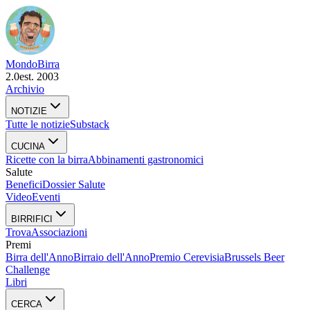
Mondo
Birra
2.0
est. 2003
Archivio
NOTIZIE
Tutte le notizie
Substack
CUCINA
Ricette con la birra
Abbinamenti gastronomici
Salute
Benefici
Dossier Salute
Video
Eventi
BIRRIFICI
Trova
Associazioni
Premi
Birra dell'Anno
Birraio dell'Anno
Premio Cerevisia
Brussels Beer
Challenge
Libri
CERCA