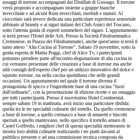
assaggi di torrone accompagnati dai Distillati di Gussago. Il torrone
verrà proposto e accompagnato insieme a grappe bianche
invecchiate e ad alcuni Rum invecchiati, morbidi e maturi. Al
cioccolato sarà invece dedicata una particolare esperienza sensoriale
abbinato al brandy e ai sigari italiani del Club Amici del Toscano,
sotto l'attenta guida di esperti sommeliers del sigaro. L'appuntamento
si terrà presso l'Hotel delle Arti. Presso la Società Filodrammatica
Cremonese, in Piazza dei Filodrammatici, anche quest'anno si terrà il
tanto atteso "Alta Cucina al Torrone". Sabato 19 novembre, sotto la
guida esperta di Mattia Poggi, chef di Alice Tv, i partecipanti
potranno prendere parte all'incontro-degustazione di alta cucina in
cui verranno presentate delle creazioni a base di torrone ma anche
utili consigli dell'esperto chef per un utilizzo innovativo del dolce e
squisito torrone, sia nella cucina quotidiana che nelle grandi
occasioni. Un appuntamento nel quale il torrone diventa il
protagonista di spicco e l'ingrediente base di una cucina "fuori
dall'ordinario", con la presentazione di sfiziose ricette e un omaggio
per tutti i partecipanti. Presso il nuovissimo Hotel Continental,
sempre sabato 19 in mattinata, avrà inizio una particolare disfida:
quella tra le tre specialità culinarie del tortello. Da quello cremonese
a base di torrone, a quello cremasco a base di amaretti e biscotti
speziati a quello mantovano, nello specifico il tortello amaro di
Castel Goffredo, i migliori chef di questa specialità metteranno in
mostra loro abilità culinarie realizzando i tre piatti davanti al
pubblico presente e ad una commissione tecnica composta da