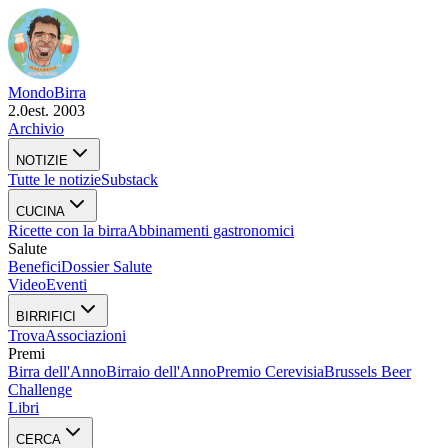
Mondo
Birra
2.0
est. 2003
Archivio
NOTIZIE
Tutte le notizie
Substack
CUCINA
Ricette con la birra
Abbinamenti gastronomici
Salute
Benefici
Dossier Salute
Video
Eventi
BIRRIFICI
Trova
Associazioni
Premi
Birra dell'Anno
Birraio dell'Anno
Premio Cerevisia
Brussels Beer
Challenge
Libri
CERCA