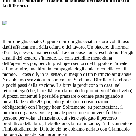
Birrificio Lambrate -
Quando la fantasia del mastro birraio fa
la differenza
Il birrone ghiacciato. Oppure i birroni ghiacciati; ristoro voluttuoso
dagli affaticamenti della calura o del lavoro. Un piacere, di norma;
d’estate, spesso, una necessità. Le due cose non si escludono. Per gli
amanti del genere, s’intende. La consuetudine meneghina
dell’aperitivo, poi, per chi predilige i sentori del luppolo è l’ideale:
all’imbrunire, una birra in compagnia degli amici riconcilia con il
mondo. E cosa c’è, in tal senso, di meglio di un birrificio artigianale.
Ne abbiamo scovato uno particolare. Si chiama Birrificio Lambrate,
a pochi passi dalla stazione. La birra la producono in casa, nel
retrobottega (che, in realtà, è un laboratorio produttivo d’alto livello).
A prezzi contenuti è possibile pranzare o cenare pasteggiando a
birra. Dalle 6 alle 20, poi, cibo gratis (ma consumazione
obbligatoria) con l’happy hour. Solitamente, su prenotazione, il
birrificio organizza visite guidate per scuole o università. Dieci
persone per volta, al massimo, cui viene spiegato il percorso
produttivo della birra; l’ebollizione, la maturazione, l’infustamento e
l’imbottigliamento. Di tutto ciò ne abbiamo parlato con Giampaolo
Sangiorgi, uno dei soci proprietari.