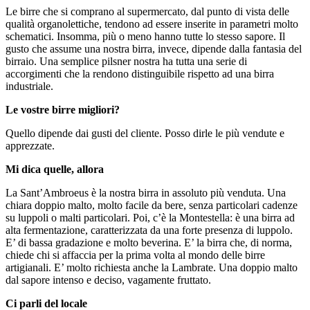
Le birre che si comprano al supermercato, dal punto di vista delle
qualità organolettiche, tendono ad essere inserite in parametri molto
schematici. Insomma, più o meno hanno tutte lo stesso sapore. Il
gusto che assume una nostra birra, invece, dipende dalla fantasia del
birraio. Una semplice pilsner nostra ha tutta una serie di
accorgimenti che la rendono distinguibile rispetto ad una birra
industriale.
Le vostre birre migliori?
Quello dipende dai gusti del cliente. Posso dirle le più vendute e
apprezzate.
Mi dica quelle, allora
La Sant’Ambroeus è la nostra birra in assoluto più venduta. Una
chiara doppio malto, molto facile da bere, senza particolari cadenze
su luppoli o malti particolari. Poi, c’è la Montestella: è una birra ad
alta fermentazione, caratterizzata da una forte presenza di luppolo.
E’ di bassa gradazione e molto beverina. E’ la birra che, di norma,
chiede chi si affaccia per la prima volta al mondo delle birre
artigianali. E’ molto richiesta anche la Lambrate. Una doppio malto
dal sapore intenso e deciso, vagamente fruttato.
Ci parli del locale