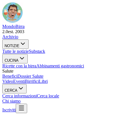
Mondo
Birra
2.0
est. 2003
Archivio
NOTIZIE
Tutte le notizie
Substack
CUCINA
Ricette con la birra
Abbinamenti gastronomici
Salute
Benefici
Dossier Salute
Video
Eventi
Birrifici
Libri
CERCA
Cerca informazioni
Cerca locale
Chi siamo
Iscriviti