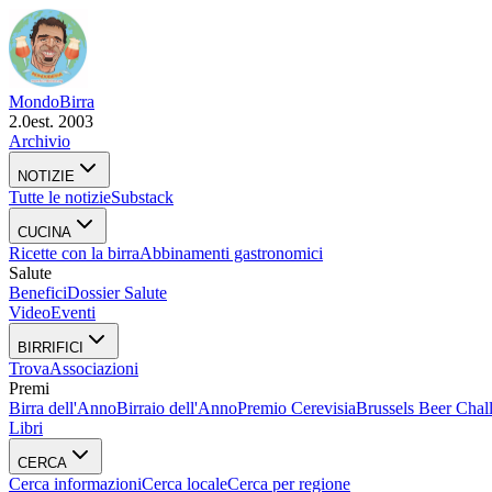
Mondo
Birra
2.0
est. 2003
Archivio
NOTIZIE
Tutte le notizie
Substack
CUCINA
Ricette con la birra
Abbinamenti gastronomici
Salute
Benefici
Dossier Salute
Video
Eventi
BIRRIFICI
Trova
Associazioni
Premi
Birra dell'Anno
Birraio dell'Anno
Premio Cerevisia
Brussels Beer Chal
Libri
CERCA
Cerca informazioni
Cerca locale
Cerca per regione