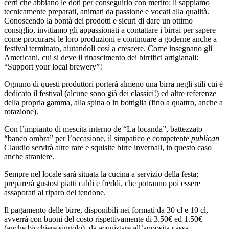
certi che abbiano le doti per conseguirlo con merito: li sappiamo
tecnicamente preparati, animati da passione e vocati alla qualità.
Conoscendo la bontà dei prodotti e sicuri di dare un ottimo
consiglio, invitiamo gli appassionati a contattare i birrai per sapere
come procurarsi le loro produzioni e continuare a goderne anche a
festival terminato, aiutandoli così a crescere. Come insegnano gli
Americani, cui si deve il rinascimento dei birrifici artigianali:
“Support your local brewery”!
Ognuno di questi produttori porterà almeno una birra negli stili cui è
dedicato il festival (alcune sono già dei classici!) ed altre referenze
della propria gamma, alla spina o in bottiglia (fino a quattro, anche a
rotazione).
Con l’impianto di mescita interno de “La locanda”, battezzato
“banco ombra” per l’occasione, il simpatico e competente
publican
Claudio servirà altre rare e squisite birre invernali, in questo caso
anche straniere.
Sempre nel locale sarà situata la cucina a servizio della festa;
preparerà gustosi piatti caldi e freddi, che potranno poi essere
assaporati al riparo del tendone.
Il pagamento delle birre, disponibili nei formati da 30 cl e 10 cl,
avverrà con buoni del costo rispettivamente di 3.50€ ed 1.50€
(anche bicchiere singolo), da acquistare all’apposita cassa.