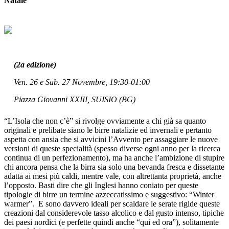
Natale
(2a edizione)
Ven. 26 e Sab. 27 Novembre, 19:30-01:00
Piazza Giovanni XXIII, SUISIO (BG)
“L’Isola che non c’è” si rivolge ovviamente a chi già sa quanto
originali e prelibate siano le birre natalizie ed invernali e pertanto
aspetta con ansia che si avvicini l’Avvento per assaggiare le nuove
versioni di queste specialità (spesso diverse ogni anno per la ricerca
continua di un perfezionamento), ma ha anche l’ambizione di stupire
chi ancora pensa che la birra sia solo una bevanda fresca e dissetante
adatta ai mesi più caldi, mentre vale, con altrettanta proprietà, anche
l’opposto. Basti dire che gli Inglesi hanno coniato per queste
tipologie di birre un termine azzeccatissimo e suggestivo: “Winter
warmer”. E sono davvero ideali per scaldare le serate rigide queste
creazioni dal considerevole tasso alcolico e dal gusto intenso, tipiche
dei paesi nordici (e perfette quindi anche “qui ed ora”), solitamente