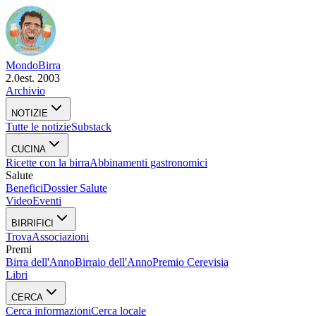
Mondo
Birra
2.0
est. 2003
Archivio
NOTIZIE
Tutte le notizie
Substack
CUCINA
Ricette con la birra
Abbinamenti gastronomici
Salute
Benefici
Dossier Salute
Video
Eventi
BIRRIFICI
Trova
Associazioni
Premi
Birra dell'Anno
Birraio dell'Anno
Premio Cerevisia
Libri
CERCA
Cerca informazioni
Cerca locale