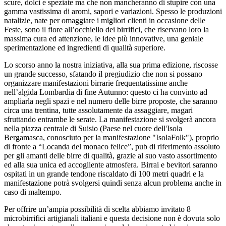
scure, dolci e speziate ma che non mancheranno di stupire con una
gamma vastissima di aromi, sapori e variazioni. Spesso le produzioni
natalizie, nate per omaggiare i migliori clienti in occasione delle
Feste, sono il fiore all’occhiello dei birrifici, che riservano loro la
massima cura ed attenzione, le idee più innovative, una geniale
sperimentazione ed ingredienti di qualità superiore.
Lo scorso anno la nostra iniziativa, alla sua prima edizione, riscosse
un grande successo, sfatando il pregiudizio che non si possano
organizzare manifestazioni birrarie frequentatissime anche
nell’algida Lombardia di fine Autunno: questo ci ha convinto ad
ampliarla negli spazi e nel numero delle birre proposte, che saranno
circa una trentina, tutte assolutamente da assaggiare, magari
sfruttando entrambe le serate. La manifestazione si svolgerà ancora
nella piazza centrale di Suisio (Paese nel cuore dell'Isola
Bergamasca, conosciuto per la manifestazione "IsolaFolk"), proprio
di fronte a “Locanda del monaco felice”, pub di riferimento assoluto
per gli amanti delle birre di qualità, grazie al suo vasto assortimento
ed alla sua unica ed accogliente atmosfera. Birrai e bevitori saranno
ospitati in un grande tendone riscaldato di 100 metri quadri e la
manifestazione potrà svolgersi quindi senza alcun problema anche in
caso di maltempo.
Per offrire un’ampia possibilità di scelta abbiamo invitato 8
microbirrifici artigianali italiani e questa decisione non è dovuta solo