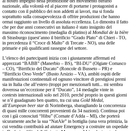
al nostro impegno nella promozione del movimento birrario
nazionale, alla volontà ed al piacere di portarne i protagonisti a
contatto con il pubblico dei non addetti ai lavori, ma si fonda
soprattutto sulla consapevolezza di offrire produzioni che hanno
ormai raggiunto un livello di assoluta eccellenza. Lo dimostra il fatto
che per due anni consecutivi un italiano è stato insignito del
massimo riconoscimento (medaglia di platino) al
Mondial de la bière
di Strasburgo (quest’anno il birrificio “Grado Plato” di Chieri - TO,
in precedenza il “Croce di Malto” di Trecate - NO), una delle
primarie e più qualificanti rassegne del settore.
L’elenco dei partecipanti inizia con i giustamente affermati ed
apprezzati “BABB” (Manerbio – BS), “BI-DU” (Olgiate Comasco
– CO), “Birrificio del Ducato” (Roncole di Busseto – PR) e
“Birrificio Orso Verde” (Busto Arsizio – VA), ambìti ospiti delle
manifestazioni continentali ed ognuno vincitore di prestigiosi premi
sia in Italia che all’estero (troppi per menzionarli tutti... mi sembra
doverosa un’eccezione per il “Ducato”, 14 medaglie vinte in
contests
internazionali solo nel 2010, perché proprio in questi giorni
se n’è guadagnato ben quattro, tra cui una
Gold Medal
,
all’
European beer star
di Norimberga, sbaragliando la concorrenza
di quasi mille concorrenti provenienti da 34 nazioni). Continua poi
con i già conosciuti “Hibu” (Cornate d’Adda – MI), che porterà
sicuramente anche la sua “NatAle” in bottiglia (una vera primizia, la
cui vendita contribuirà ad aiutare Emergency a costruire un ospedale