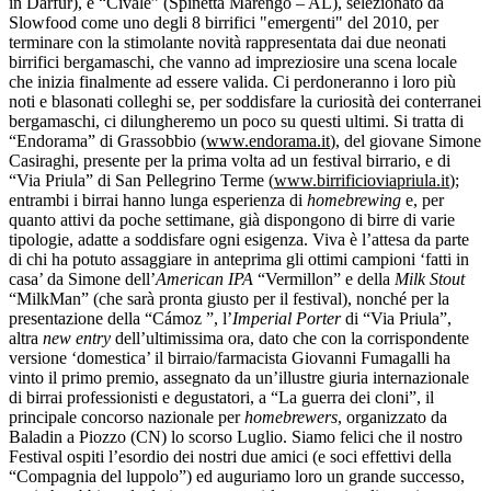
in Darfur), e “Civale” (Spinetta Marengo – AL),
selezionato da
Slowfood come uno degli 8 birrifici "emergenti" del 2010, per
terminare con
la stimolante novità rappresentata dai due neonati
birrifici bergamaschi, che vanno ad impreziosire una scena locale
che inizia finalmente ad essere valida. Ci perdoneranno i loro più
noti e blasonati colleghi se, per soddisfare la curiosità dei conterranei
bergamaschi, ci dilungheremo un poco su questi ultimi. Si tratta di
“Endorama” di Grassobbio (
www.endorama.it
), del giovane Simone
Casiraghi, presente per la prima volta ad un festival birrario, e di
“Via Priula” di San Pellegrino Terme (
www.birrificioviapriula.it
);
entrambi i birrai hanno lunga esperienza di
homebrewing
e, per
quanto attivi da poche settimane, già dispongono di birre di varie
tipologie, adatte a soddisfare ogni esigenza. Viva è l’attesa da parte
di chi ha potuto assaggiare in anteprima gli ottimi campioni ‘fatti in
casa’ da Simone dell’
American IPA
“Vermillon” e della
Milk Stout
“MilkMan” (che sarà pronta giusto per il festival), nonché per la
presentazione della “
Cámoz
”, l’
Imperial Porter
di “Via Priula”,
altra
new entry
dell’ultimissima ora, dato che con la corrispondente
versione ‘domestica’ il birraio/farmacista Giovanni Fumagalli ha
vinto il primo premio, assegnato da un’illustre giuria internazionale
di birrai professionisti e degustatori, a “La guerra dei cloni”, il
principale concorso nazionale per
homebrewers
, organizzato da
Baladin a Piozzo (CN) lo scorso Luglio. Siamo felici che il nostro
Festival ospiti l’esordio dei nostri due amici (e soci effettivi della
“Compagnia del luppolo”) ed auguriamo loro un grande successo,