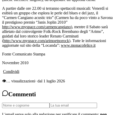
A partire dalle ore 22.00 si terranno spettacoli musicali: Venerdì si
esibirà
un gruppo che esplora le perle del blues e del jazz,
il
“Carmen Cangiano acustic trio” (Carmen ha da poco vinto a Savona
il prestigioso premio “Janis Joplin 2010”
http://www.myspace.com/carmencangiano
)
, mentre il Sabato sarà
allietato dal coinvolgente Folk-Rock Brembano degli “Arimo”,
guidati dal loro storico leader Renato Carminati
(
http://www.myspace.com/arimoetnorock
). Tutte le informazioni
aggiornate sul sito della “Locanda”:
www.monacofelice.it
Fo
nte Comunicato Stampa
Novembre 2010
Condividi
👁
…
visualizzazioni
· dal 1 luglio 2026
Commenti
L'email serve solo alla redazione per verificare il commento:
non