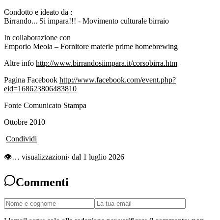
Condotto e ideato da :
Birrando... Si impara!!! - Movimento culturale birraio
In collaborazione con
Emporio Meola – Fornitore materie prime homebrewing
Altre info
http://www.birrandosiimpara.it/corsobirra.htm
Pagina Facebook
http://www.facebook.com/event.php?
eid=168623806483810
Fo
nte Comunicato Stampa
Ottobre 2010
Condividi
👁
…
visualizzazioni
· dal 1 luglio 2026
Commenti