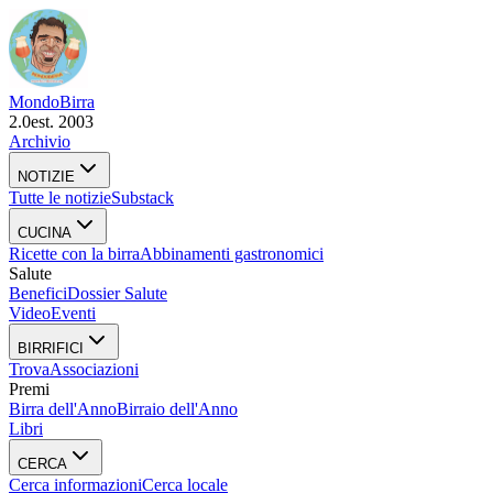
Mondo
Birra
2.0
est. 2003
Archivio
NOTIZIE
Tutte le notizie
Substack
CUCINA
Ricette con la birra
Abbinamenti gastronomici
Salute
Benefici
Dossier Salute
Video
Eventi
BIRRIFICI
Trova
Associazioni
Premi
Birra dell'Anno
Birraio dell'Anno
Libri
CERCA
Cerca informazioni
Cerca locale