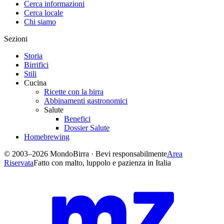
Cerca informazioni
Cerca locale
Chi siamo
Sezioni
Storia
Birrifici
Stili
Cucina
Ricette con la birra
Abbinamenti gastronomici
Salute
Benefici
Dossier Salute
Homebrewing
© 2003–2026 MondoBirra · Bevi responsabilmente
Area
Riservata
Fatto con malto, luppolo e pazienza in Italia