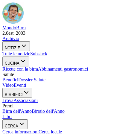
Mondo
Birra
2.0
est. 2003
Archivio
NOTIZIE
Tutte le notizie
Substack
CUCINA
Ricette con la birra
Abbinamenti gastronomici
Salute
Benefici
Dossier Salute
Video
Eventi
BIRRIFICI
Trova
Associazioni
Premi
Birra dell'Anno
Birraio dell'Anno
Libri
CERCA
Cerca informazioni
Cerca locale