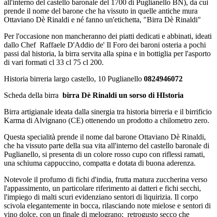
all'interno del castello baronale del 1700 di Puglianello BN), da cui
prende il nome del barone che ha vissuto in quelle antiche mura
Ottaviano Dè Rinaldi e né fanno un'etichetta, "Birra Dè Rinaldi"
Per l'occasione non mancheranno dei piatti dedicati e abbinati, ideati
dallo Chef Raffaele D'Addio de' Il Foro dei baroni osteria a pochi
passi dal historia, la birra servita alla spina e in bottiglia per l'asporto
di vari formati cl 33 cl 75 cl 200.
Historia birreria largo castello, 10 Puglianello
0824946072
Scheda della birra
birra Dè Rinaldi un sorso di HIstoria
Birra artigianale ideata dalla sinergia tra historia birreria e il birrificio
Karma di Alvignano (CE) ottenendo un prodotto a chilometro zero.
Questa specialità prende il nome dal barone Ottaviano Dè Rinaldi,
che ha vissuto parte della sua vita all'interno del castello baronale di
Puglianello, si presenta di un colore rosso cupo con riflessi ramati,
una schiuma cappuccino, compatta e dotata di buona aderenza.
Notevole il profumo di fichi d'india, frutta matura zuccherina verso
l'appassimento, un particolare riferimento ai datteri e fichi secchi,
l'impiego di malti scuri evidenziano sentori di liquirizia. Il corpo
scivola elegantemente in bocca, rilasciando note mielose e sentori di
vino dolce, con un finale di melograno; retrogusto secco che