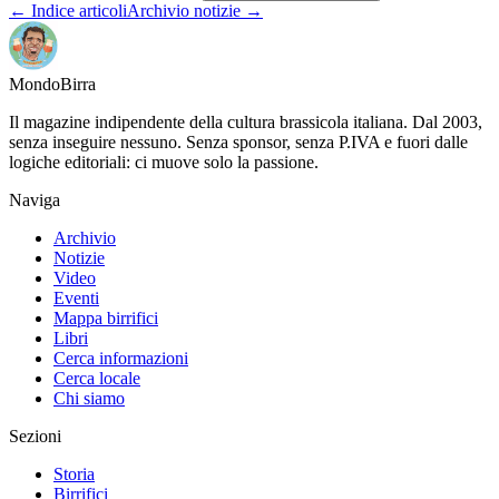
← Indice articoli
Archivio notizie →
Mondo
Birra
Il magazine indipendente della cultura brassicola italiana. Dal 2003,
senza inseguire nessuno. Senza sponsor, senza P.IVA e fuori dalle
logiche editoriali: ci muove solo la passione.
Naviga
Archivio
Notizie
Video
Eventi
Mappa birrifici
Libri
Cerca informazioni
Cerca locale
Chi siamo
Sezioni
Storia
Birrifici