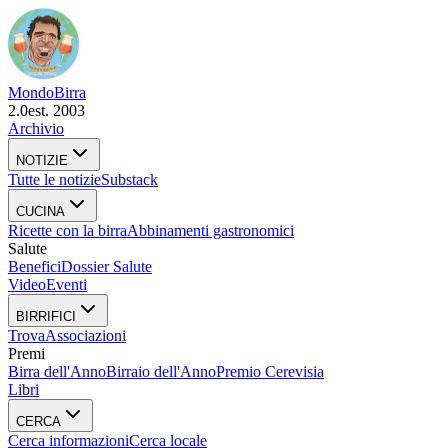
Mondo
Birra
2.0
est. 2003
Archivio
NOTIZIE
Tutte le notizie
Substack
CUCINA
Ricette con la birra
Abbinamenti gastronomici
Salute
Benefici
Dossier Salute
Video
Eventi
BIRRIFICI
Trova
Associazioni
Premi
Birra dell'Anno
Birraio dell'Anno
Premio Cerevisia
Libri
CERCA
Cerca informazioni
Cerca locale