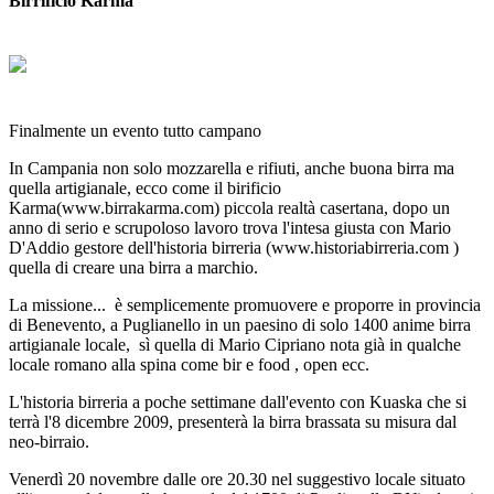
Birrificio Karma
Finalmente un evento tutto campano
In Campania non solo mozzarella e rifiuti, anche buona birra ma
quella artigianale, ecco come il birificio
Karma(www.birrakarma.com) piccola realtà casertana, dopo un
anno di serio e scrupoloso lavoro trova l'intesa giusta con Mario
D'Addio gestore dell'historia birreria (www.historiabirreria.com )
quella di creare una birra a marchio.
La missione... è semplicemente promuovere e proporre in provincia
di Benevento, a Puglianello in un paesino di solo 1400 anime birra
artigianale locale, sì quella di Mario Cipriano nota già in qualche
locale romano alla spina come bir e food , open ecc.
L'historia birreria a poche settimane dall'evento con Kuaska che si
terrà l'8 dicembre 2009, presenterà la birra brassata su misura dal
neo-birraio.
Venerdì 20 novembre dalle ore 20.30 nel suggestivo locale situato