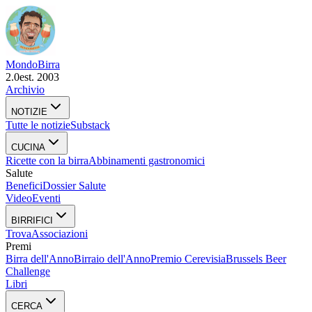
Mondo
Birra
2.0
est. 2003
Archivio
NOTIZIE
Tutte le notizie
Substack
CUCINA
Ricette con la birra
Abbinamenti gastronomici
Salute
Benefici
Dossier Salute
Video
Eventi
BIRRIFICI
Trova
Associazioni
Premi
Birra dell'Anno
Birraio dell'Anno
Premio Cerevisia
Brussels Beer
Challenge
Libri
CERCA