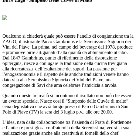
Birre Zago - Simposio Delle Cuvèe di Malto
Qualcuno si chiederà quale può essere l’anello di congiunzione tra la
ZAGO, il ristorante Parco Gambrinus e la Serenissima Signoria dei
Vini del Piave. La prima, nel campo del beverage dal 1978, produce
e promuove birre artigianali d’alta qualità da abbinamento al cibo.
Dal 1847 Gambrinus, punto di riferimento della ristorazione
opitergina, riesce a coniugare la tradizione della cucina trevigiana
alla ricercatezza dell’esaltazione dei sapori. La passione per
l’enogastronomia e il rispetto delle antiche tradizioni venete hanno
dato vita alla Serenissima Signoria dei Vini del Piave, una
congregazione di Savi che ama celebrare l’amicizia a tavola.
Quando queste tre realtà si incontrano il risultato non può che essere
un evento speciale. Nasce così il “Simposio delle Cuvèe di malto”,
cena degustativa che avrà luogo presso il Parco Gambrinus di San
Polo di Piave (TV) la sera del 3 luglio p.v., alle ore 20.00.
L’idea, nata dalla collaborazione tra l’azienda di Prata di Pordenone
e l’antica e prestigiosa confraternita della Serenissima, vedrà la sua
realizzazione grazie anche alla creatività ai fornelli dello chef