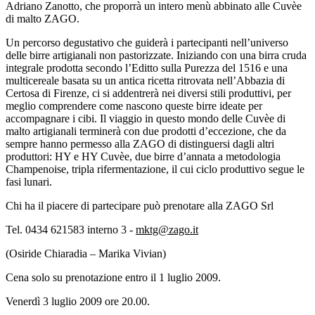
Adriano Zanotto, che proporrà un intero menù abbinato alle Cuvèe
di malto ZAGO.
Un percorso degustativo che guiderà i partecipanti nell’universo
delle birre artigianali non pastorizzate. Iniziando con una birra cruda
integrale prodotta secondo l’Editto sulla Purezza del 1516 e una
multicereale basata su un antica ricetta ritrovata nell’Abbazia di
Certosa di Firenze, ci si addentrerà nei diversi stili produttivi, per
meglio comprendere come nascono queste birre ideate per
accompagnare i cibi. Il viaggio in questo mondo delle Cuvèe di
malto artigianali terminerà con due prodotti d’eccezione, che da
sempre hanno permesso alla ZAGO di distinguersi dagli altri
produttori: HY e HY Cuvèe, due birre d’annata a metodologia
Champenoise, tripla rifermentazione, il cui ciclo produttivo segue le
fasi lunari.
Chi ha il piacere di partecipare può prenotare alla ZAGO Srl
Tel. 0434 621583 interno 3 -
mktg@zago.it
(Osiride Chiaradia – Marika Vivian)
Cena solo su prenotazione entro il 1 luglio 2009.
Venerdì 3 luglio 2009 ore 20.00.