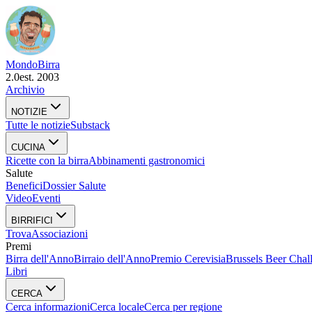
Mondo
Birra
2.0
est. 2003
Archivio
NOTIZIE
Tutte le notizie
Substack
CUCINA
Ricette con la birra
Abbinamenti gastronomici
Salute
Benefici
Dossier Salute
Video
Eventi
BIRRIFICI
Trova
Associazioni
Premi
Birra dell'Anno
Birraio dell'Anno
Premio Cerevisia
Brussels Beer Chal
Libri
CERCA
Cerca informazioni
Cerca locale
Cerca per regione