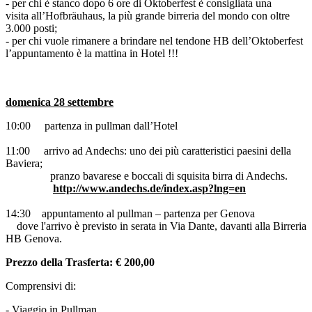
- per chi è stanco dopo 6 ore di Oktoberfest è consigliata una
visita all’Hofbräuhaus, la più grande birreria del mondo con oltre
3.000 posti;
- per chi vuole rimanere a brindare nel tendone HB dell’Oktoberfest
l’appuntamento è la mattina in Hotel !!!
domenica 28 settembre
10:00 partenza in pullman dall’Hotel
11:00 arrivo ad Andechs: uno dei più caratteristici paesini della
Baviera;
pranzo bavarese e boccali di squisita birra di Andechs.
http://www.andechs.de/index.asp?lng=en
14:30 appuntamento al pullman – partenza per Genova
dove l'arrivo è previsto in serata in Via Dante, davanti alla Birreria
HB Genova.
Prezzo della Trasferta: € 200,00
Comprensivi di:
-
Viaggio in Pullman