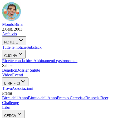
Mondo
Birra
2.0
est. 2003
Archivio
NOTIZIE
Tutte le notizie
Substack
CUCINA
Ricette con la birra
Abbinamenti gastronomici
Salute
Benefici
Dossier Salute
Video
Eventi
BIRRIFICI
Trova
Associazioni
Premi
Birra dell'Anno
Birraio dell'Anno
Premio Cerevisia
Brussels Beer
Challenge
Libri
CERCA