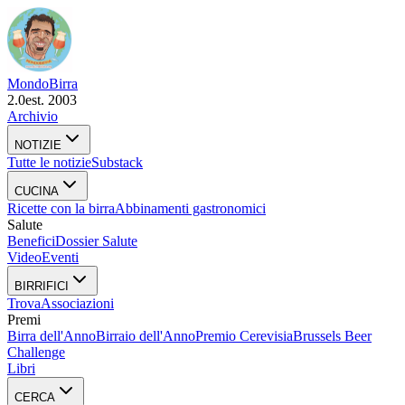
Mondo
Birra
2.0
est. 2003
Archivio
NOTIZIE
Tutte le notizie
Substack
CUCINA
Ricette con la birra
Abbinamenti gastronomici
Salute
Benefici
Dossier Salute
Video
Eventi
BIRRIFICI
Trova
Associazioni
Premi
Birra dell'Anno
Birraio dell'Anno
Premio Cerevisia
Brussels Beer
Challenge
Libri
CERCA