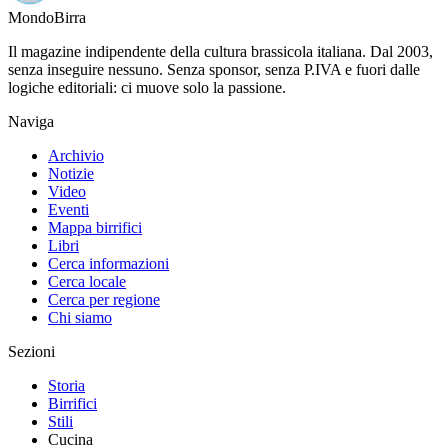
Mondo
Birra
Il magazine indipendente della cultura brassicola italiana. Dal 2003,
senza inseguire nessuno. Senza sponsor, senza P.IVA e fuori dalle
logiche editoriali: ci muove solo la passione.
Naviga
Archivio
Notizie
Video
Eventi
Mappa birrifici
Libri
Cerca informazioni
Cerca locale
Cerca per regione
Chi siamo
Sezioni
Storia
Birrifici
Stili
Cucina