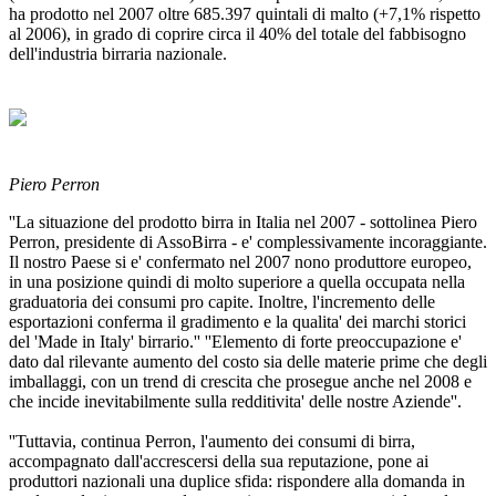
ha prodotto nel 2007 oltre 685.397 quintali di malto (+7,1% rispetto
al 2006), in grado di coprire circa il 40% del totale del fabbisogno
dell'industria birraria nazionale.
Piero Perron
''La situazione del prodotto birra in Italia nel 2007 - sottolinea Piero
Perron, presidente di AssoBirra - e' complessivamente incoraggiante.
Il nostro Paese si e' confermato nel 2007 nono produttore europeo,
in una posizione quindi di molto superiore a quella occupata nella
graduatoria dei consumi pro capite. Inoltre, l'incremento delle
esportazioni conferma il gradimento e la qualita' dei marchi storici
del 'Made in Italy' birrario.'' ''Elemento di forte preoccupazione e'
dato dal rilevante aumento del costo sia delle materie prime che degli
imballaggi, con un trend di crescita che prosegue anche nel 2008 e
che incide inevitabilmente sulla redditivita' delle nostre Aziende''.
''Tuttavia, continua Perron, l'aumento dei consumi di birra,
accompagnato dall'accrescersi della sua reputazione, pone ai
produttori nazionali una duplice sfida: rispondere alla domanda in