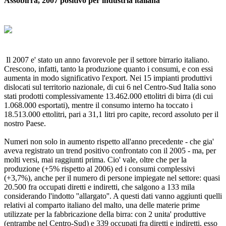
Assobirra, 2007 positivo per industria italiana
Il 2007 e' stato un anno favorevole per il settore birrario italiano.
Crescono, infatti, tanto la produzione quanto i consumi, e con essi
aumenta in modo significativo l'export. Nei 15 impianti produttivi
dislocati sul territorio nazionale, di cui 6 nel Centro-Sud Italia sono
stati prodotti complessivamente 13.462.000 ettolitri di birra (di cui
1.068.000 esportati), mentre il consumo interno ha toccato i
18.513.000 ettolitri, pari a 31,1 litri pro capite, record assoluto per il
nostro Paese.
Numeri non solo in aumento rispetto all'anno precedente - che gia'
aveva registrato un trend positivo confrontato con il 2005 - ma, per
molti versi, mai raggiunti prima. Cio' vale, oltre che per la
produzione (+5% rispetto al 2006) ed i consumi complessivi
(+3,7%), anche per il numero di persone impiegate nel settore: quasi
20.500 fra occupati diretti e indiretti, che salgono a 133 mila
considerando l'indotto ''allargato''. A questi dati vanno aggiunti quelli
relativi al comparto italiano del malto, una delle materie prime
utilizzate per la fabbricazione della birra: con 2 unita' produttive
(entrambe nel Centro-Sud) e 339 occupati fra diretti e indiretti, esso