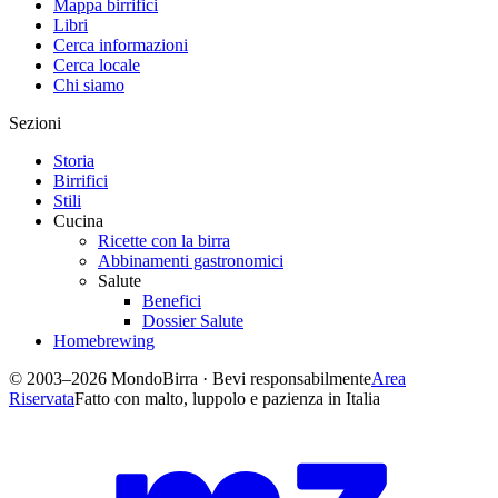
Mappa birrifici
Libri
Cerca informazioni
Cerca locale
Chi siamo
Sezioni
Storia
Birrifici
Stili
Cucina
Ricette con la birra
Abbinamenti gastronomici
Salute
Benefici
Dossier Salute
Homebrewing
© 2003–2026 MondoBirra · Bevi responsabilmente
Area
Riservata
Fatto con malto, luppolo e pazienza in Italia