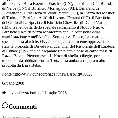
all’iniziativa Birra Boero di Frassino (CN), il birrificio Cita Biunda
di Neive (CN), il Birrificio Montegioco (AL), Birraland di
Alessandria, Birra Beba di Villar Perosa (TO), la Piazza dei Mestieri
di Torino, il Birrificio Abbà di Livorno Ferrarsi (VC), il Birrificio
del Golfo di La Spezia e il Birrificio Chevalier di Diano Marina
(IM). Tra le novità dello speciale segnaliamo il Nuovo Nuovo
Birrificio s.n.c. di Nizza Monferrato che, in occasione della
manifestazione Amél’Amèl di Sommariva Bosco, ha creato una
speciale birra al miele. Ovviamente particolarmente apprezzata è
stata la proposta di Davide Palluda, chef del Ristorante dell’Enoteca
di Canale (CN), che ha preparato un piatto a base di carne rossa di
Razza Bovina Piemontese – la Noce di vitella, ciliegie, porcini e
midollo – da abbinare con la Toro, birra ambrata doppio malto
prodotta da Birra Beba.
Fonte
http://www.cuneocronaca.it/news.asp?id=10023
Giugno 2008
👁
…
visualizzazioni
· dal 1 luglio 2026
Commenti