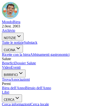
Mondo
Birra
2.0
est. 2003
Archivio
NOTIZIE
Tutte le notizie
Substack
CUCINA
Ricette con la birra
Abbinamenti gastronomici
Salute
Benefici
Dossier Salute
Video
Eventi
BIRRIFICI
Trova
Associazioni
Premi
Birra dell'Anno
Birraio dell'Anno
Libri
CERCA
Cerca informazioni
Cerca locale