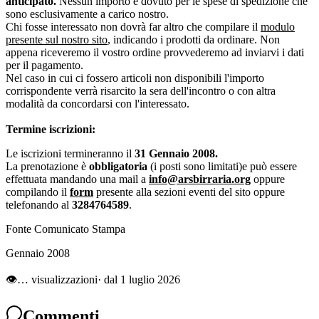
anticipato.
Nessun importo è dovuto per le spese di spedizione che
sono esclusivamente a carico nostro.
Chi fosse interessato non dovrà far altro che compilare il
modulo
presente sul nostro sito
, indicando i prodotti da ordinare. Non
appena riceveremo il vostro ordine provvederemo ad inviarvi i dati
per il pagamento.
Nel caso in cui ci fossero articoli non disponibili l'importo
corrispondente verrà risarcito la sera dell'incontro o con altra
modalità da concordarsi con l'interessato.
Termine iscrizioni:
Le iscrizioni termineranno il
31 Gennaio 2008.
La prenotazione è
obbligatoria
(i posti sono limitati)e può essere
effettuata mandando una mail a
info@arsbirraria.org
oppure
compilando il
form
presente alla sezioni eventi del sito oppure
telefonando al
3284764589
.
Fonte Comunicato Stampa
Gennaio 2008
👁
…
visualizzazioni
· dal 1 luglio 2026
Commenti