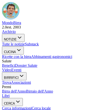
Mondo
Birra
2.0
est. 2003
Archivio
NOTIZIE
Tutte le notizie
Substack
CUCINA
Ricette con la birra
Abbinamenti gastronomici
Salute
Benefici
Dossier Salute
Video
Eventi
BIRRIFICI
Trova
Associazioni
Premi
Birra dell'Anno
Birraio dell'Anno
Libri
CERCA
Cerca informazioni
Cerca locale