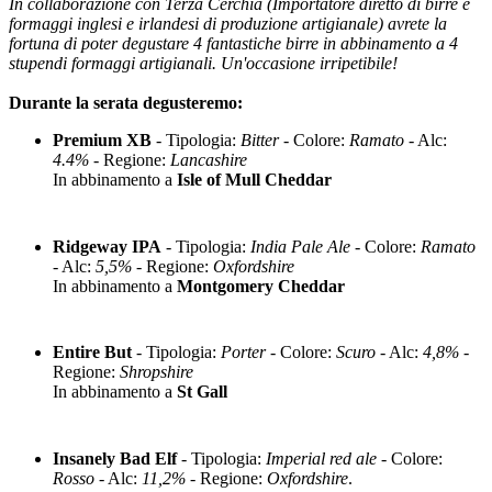
In collaborazione con Terza Cerchia (Importatore diretto di birre e
formaggi inglesi e irlandesi di produzione artigianale) avrete la
fortuna di poter degustare 4 fantastiche birre in abbinamento a 4
stupendi formaggi artigianali. Un'occasione irripetibile!
Durante la serata degusteremo:
Premium XB
- Tipologia:
Bitter
- Colore:
Ramato
- Alc:
4.4%
- Regione:
Lancashire
In abbinamento a
Isle of Mull Cheddar
Ridgeway IPA
- Tipologia:
India Pale Ale
- Colore:
Ramato
- Alc:
5,5%
- Regione:
Oxfordshire
In abbinamento a
Montgomery Cheddar
Entire But
- Tipologia:
Porter
- Colore:
Scuro
- Alc:
4,8%
-
Regione:
Shropshire
In abbinamento a
St Gall
Insanely Bad Elf
- Tipologia:
Imperial red ale
- Colore:
Rosso
- Alc:
11,2%
- Regione:
Oxfordshire
.