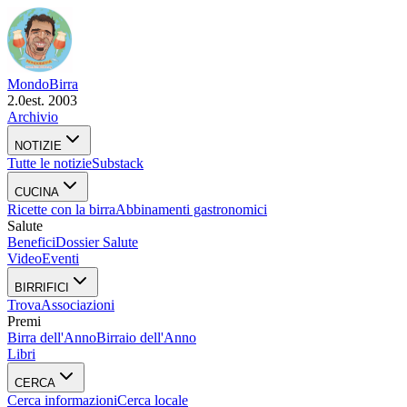
Mondo
Birra
2.0
est. 2003
Archivio
NOTIZIE
Tutte le notizie
Substack
CUCINA
Ricette con la birra
Abbinamenti gastronomici
Salute
Benefici
Dossier Salute
Video
Eventi
BIRRIFICI
Trova
Associazioni
Premi
Birra dell'Anno
Birraio dell'Anno
Libri
CERCA
Cerca informazioni
Cerca locale