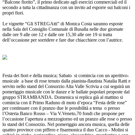
“Balcone fiorito”, il primo dedicato agli esercizi commerciali ed il
secondo a tutta la cittadinanza con un invito ad esporre sui balconi i
propri fiori.
Le vignette “Gli STREGAtti” di Monica Costa saranno esposte
nella Sala del Consiglio Comunale di Busalla nelle due giornate
dalle ore 9 alle ore 12 e dalle ore 15,30 alle ore 19 si tratta
dell’occasione per sorridere e fare due chiacchiere con l’autrice.
Festa dei fiori e della musica; Sabato si comincia con un aperitivo-
musicale a base di rose tenuto dalla pianista-flautista Natalia Ratti e
servito nello stand del Consorzio Alta Valle Scrivia a cui seguirà un
pomeriggio musicale con le danze e le ballate popolari proposte dal
gruppo STRAMBANDA. Domenica si replica già al mattino si
comincia con il Primo Raduno di moto d’epoca “Festa delle rose”
per continuare con il pranzo due le possibilità a tema o presso
l’Osteria Banco Rosso – Via V.Veneto,70 fondi che propone per
l’occasione l’apertura a mezzogiorno ed un pranzo alle rose o presso
lo stand del Consorzio. Nel pomeriggio ancora musica, quella delle
quattro province con piffero e fisarmonica il duo Cacco - Molini si