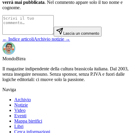
verrà mai pubblicata
. Nel commento appare solo il tuo nome e
cognome.
Lascia un commento
← Indice articoli
Archivio notizie →
Mondo
Birra
Il magazine indipendente della cultura brassicola italiana. Dal 2003,
senza inseguire nessuno. Senza sponsor, senza P.IVA e fuori dalle
logiche editoriali: ci muove solo la passione.
Naviga
Archivio
Notizie
Video
Eventi
Mappa birrifici
Libri
Cerca informazioni