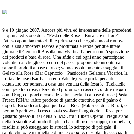
9 e 10 giugno 2007. Ancora più viva ed interessante delle precedenti
la quinta edizione della “Festa delle Rose – Busalla è in fiore”
l’atteso appuntamento di fine primavera che ogni anno si rinnova
con la sua atmosfera festosa e profumata e rende per due intere
giornate il Centro di Busalla una vivaio all’aperto con l’esposizione
dei prodotti a base di rosa. Una sfida a cui ogni anno partecipano
volentieri anche gli esercenti del paese proponendo insoliti ma
saporiti prodotti a base di rose; vanno assolutamente assaggiati il
Gelato alla Rosa (Bar Capriccio – Pasticceria Gelateria Vicario), la
Torta alle rose (Bar Pasticceria Valente), vale poi la pena di
acquistare per portarsi a casa una ventata della festa le Tagliatelle
con i petali di rose, i Ravioli al profumo di rosa da condire magari
con il Sugo di porri e rose e le altre specialità a base di rose (Pasta
Fresca RINA). Altro prodotto di grande attrattiva per il palato è ,
dopo la Birra di castagna quella alla Rosa (Fabbrica della Birra), e
per un Aperitivo alla rosa basta svoltare l’angolo della festa per
gustarlo presso il Bar della S. M.S. fra i Liberi Operai . Negli stand
della festa oltre ai prodotti tipici a base di rose: sciroppo, marmellata,
rosolio si può assaggiare lo strudel, lo sciroppo di poligala, il
sambuchino, le marmellate di mele cotogne, di viola, di accacia, di