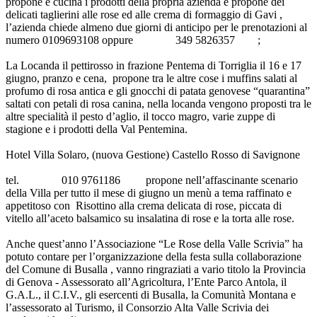
propone e cucina i prodotti della propria azienda e propone dei
delicati taglierini alle rose ed alle crema di formaggio di Gavi ,
l’azienda chiede almeno due giorni di anticipo per le prenotazioni al
numero 0109693108 oppure 349 5826357 ;
La Locanda il pettirosso in frazione Pentema di Torriglia il 16 e 17
giugno, pranzo e cena, propone tra le altre cose i muffins salati al
profumo di rosa antica e gli gnocchi di patata genovese “quarantina”
saltati con petali di rosa canina, nella locanda vengono proposti tra le
altre specialità il pesto d’aglio, il tocco magro, varie zuppe di
stagione e i prodotti della Val Pentemina.
Hotel Villa Solaro, (nuova Gestione) Castello Rosso di Savignone
tel. 010 9761186 propone nell’affascinante scenario
della Villa per tutto il mese di giugno un menù a tema raffinato e
appetitoso con Risottino alla crema delicata di rose, piccata di
vitello all’aceto balsamico su insalatina di rose e la torta alle rose.
Anche quest’anno l’Associazione “Le Rose della Valle Scrivia” ha
potuto contare per l’organizzazione della festa sulla collaborazione
del Comune di Busalla , vanno ringraziati a vario titolo la Provincia
di Genova - Assessorato all’Agricoltura, l’Ente Parco Antola, il
G.A.L., il C.I.V., gli esercenti di Busalla, la Comunità Montana e
l’assessorato al Turismo, il Consorzio Alta Valle Scrivia dei