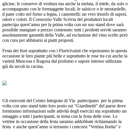
glicine, le conserve di verdura ma anche la melata, il miele, da solo o
accompagnato con le formaggette locali, le salsicce o le mostardelle,
il pane cotto nel forno a legna, i canestrelli; un vero trionfo di sapori,
odori e colori. Il Consorzio Valle Scrivia dei produttori locali
partecipa quest’anno per la prima volta con un suo stand dove sarà
possibile mangiare a prezzo contenuto: tutti i prodotti serviti saranno
assolutamente garantiti della Valle, ad esclusione del vino scelto però
con cura per abbinarsi ai piatti proposti.
Festa dei fiori soprattutto con i Florivivaisti che esporranno in questa
occasione le loro piante più belle e soprattutto le rose tra cui anche la
varietà Muscosa e Rugosa dal profumo e sapore intenso utilizzata
già da secoli in cucina.
Gli esercenti del Centro Integrato di Via partecipano per la prima
volta con uno stand tutto loro posto sui “Giardinetti” del paese dove
forniranno informazioni sulle attività degli esercizi ma soprattutto un
omaggio a tutti i partecipanti, in tema con la festa delle rose. Le
vetrine in occasione della festa saranno addobbate richiamando la
festa e anche quest’anno si terranno i concorsi “Vetrina fiorita” e