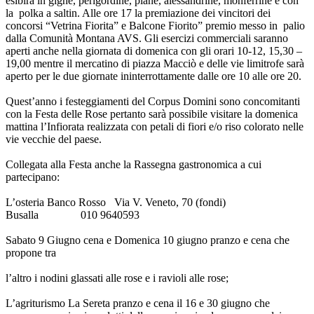
esibirà in gighe, perigordine, piane, alessandrine, monferrine e con
la polka a saltin. Alle ore 17 la premiazione dei vincitori dei
concorsi “Vetrina Fiorita” e Balcone Fiorito” premio messo in palio
dalla Comunità Montana AVS. Gli esercizi commerciali saranno
aperti anche nella giornata di domenica con gli orari 10-12, 15,30 –
19,00 mentre il mercatino di piazza Macciò e delle vie limitrofe sarà
aperto per le due giornate ininterrottamente dalle ore 10 alle ore 20.
Quest’anno i festeggiamenti del Corpus Domini sono concomitanti
con la Festa delle Rose pertanto sarà possibile visitare la domenica
mattina l’Infiorata realizzata con petali di fiori e/o riso colorato nelle
vie vecchie del paese.
Collegata alla Festa anche la Rassegna gastronomica a cui
partecipano:
L’osteria Banco Rosso Via V. Veneto, 70 (fondi)
Busalla
010 9640593
Sabato 9 Giugno cena e Domenica 10 giugno pranzo e cena che
propone tra
l’altro i nodini glassati alle rose e i ravioli alle rose;
L’agriturismo La Sereta pranzo e cena il 16 e 30 giugno che