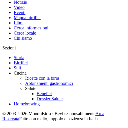
Notizie
Video
Eventi
Mappa birrifici
Libri
Cerca informazioni
Cerca locale
Chi siamo
Sezioni
Storia
Birrifici
Stili
Cucina
Ricette con la birra
Abbinamenti gastronomici
Salute
Benefici
Dossier Salute
Homebrewing
© 2003–2026 MondoBirra · Bevi responsabilmente
Area
Riservata
Fatto con malto, luppolo e pazienza in Italia