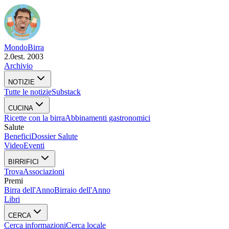
Mondo
Birra
2.0
est. 2003
Archivio
NOTIZIE
Tutte le notizie
Substack
CUCINA
Ricette con la birra
Abbinamenti gastronomici
Salute
Benefici
Dossier Salute
Video
Eventi
BIRRIFICI
Trova
Associazioni
Premi
Birra dell'Anno
Birraio dell'Anno
Libri
CERCA
Cerca informazioni
Cerca locale