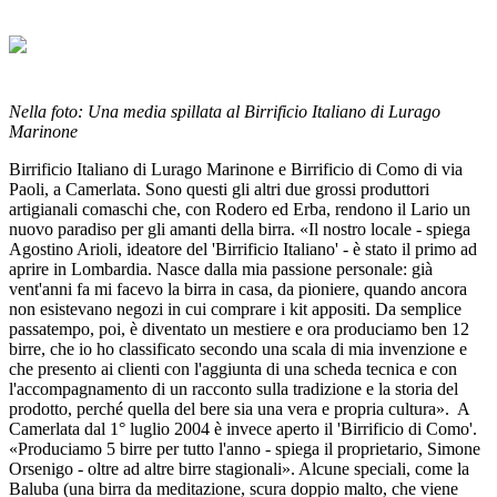
Nella foto: Una media spillata al Birrificio Italiano di Lurago
Marinone
Birrificio Italiano di Lurago Marinone e Birrificio di Como di via
Paoli, a Camerlata. Sono questi gli altri due grossi produttori
artigianali comaschi che, con Rodero ed Erba, rendono il Lario un
nuovo paradiso per gli amanti della birra. «Il nostro locale - spiega
Agostino Arioli, ideatore del 'Birrificio Italiano' - è stato il primo ad
aprire in Lombardia. Nasce dalla mia passione personale: già
vent'anni fa mi facevo la birra in casa, da pioniere, quando ancora
non esistevano negozi in cui comprare i kit appositi. Da semplice
passatempo, poi, è diventato un mestiere e ora produciamo ben 12
birre, che io ho classificato secondo una scala di mia invenzione e
che presento ai clienti con l'aggiunta di una scheda tecnica e con
l'accompagnamento di un racconto sulla tradizione e la storia del
prodotto, perché quella del bere sia una vera e propria cultura». A
Camerlata dal 1° luglio 2004 è invece aperto il 'Birrificio di Como'.
«Produciamo 5 birre per tutto l'anno - spiega il proprietario, Simone
Orsenigo - oltre ad altre birre stagionali». Alcune speciali, come la
Baluba (una birra da meditazione, scura doppio malto, che viene