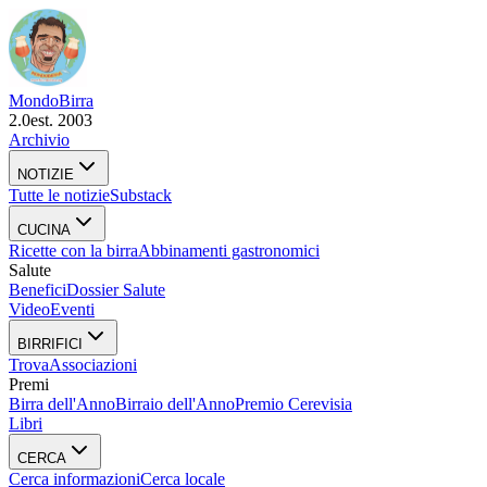
Mondo
Birra
2.0
est. 2003
Archivio
NOTIZIE
Tutte le notizie
Substack
CUCINA
Ricette con la birra
Abbinamenti gastronomici
Salute
Benefici
Dossier Salute
Video
Eventi
BIRRIFICI
Trova
Associazioni
Premi
Birra dell'Anno
Birraio dell'Anno
Premio Cerevisia
Libri
CERCA
Cerca informazioni
Cerca locale