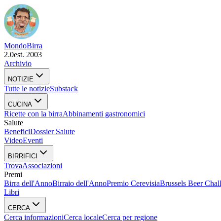
Mondo
Birra
2.0
est. 2003
Archivio
NOTIZIE
Tutte le notizie
Substack
CUCINA
Ricette con la birra
Abbinamenti gastronomici
Salute
Benefici
Dossier Salute
Video
Eventi
BIRRIFICI
Trova
Associazioni
Premi
Birra dell'Anno
Birraio dell'Anno
Premio Cerevisia
Brussels Beer Chal
Libri
CERCA
Cerca informazioni
Cerca locale
Cerca per regione