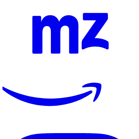
Baladin
·
Piozzo
(Piemonte)
👁
…
visualizzazioni
· dal 1 luglio 2026
Mondo
Birra
Il magazine indipendente della cultura brassicola italiana. Dal 2003,
senza inseguire nessuno. Senza sponsor, senza P.IVA e fuori dalle
logiche editoriali: ci muove solo la passione.
Naviga
Archivio
Notizie
Video
Eventi
Mappa birrifici
Libri
Cerca informazioni
Cerca locale
Chi siamo