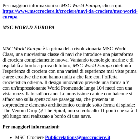
Crociere uno dei luoghi preferiti dove fare un pasto veloce e
deliziarsi con l'ampia lista di birre, ma in questa nave sarà presente
per la prima volta un birrificio a bordo, l’
Oceanic Brewery
. Per la
Compagnia era quindi essenziale scegliere un partner che
comprendesse le complessità della produzione di birra in condizioni
sfidanti, ma anche la visione e la filosofia del marchio. Birra Baladin
è un birrificio artigianale e agricolo italiano, conosciuto nel mondo
per le sue ricette ricche di personalità, equilibrio nei sapori e nei
profumi ed è conosciuto per la sua visione innovativa, creativa,
guidata da una storia ricca di tradizioni. Il fondatore e mastro birraio
Teo Musso è la forza visionaria dietro il marchio è considerato il
"padre" del movimento della birra artigianale italiana e un’influente
figura del settore a livello internazionale. Ha introdotto un nuovo
concetto di distribuzione nel settore della birra, proponendo fin da
subito i suoi prodotti ai ristoranti perché venissero abbinati al cibo.
Convinto sostenitore della filiera agricola italiana per la produzione
delle materie prime per identificare concretamente una vera
produzione di birra artigianale Made in Italy. Le sue birre hanno
avuto grande successo sin dalla loro nascita negli anni '90 e sono
ancora prodotte poco distante dalla città natale di Teo Musso
(Piozzo) in Piemonte. Le origini della famiglia di Teo Musso hanno
attratto l’interesse di MSC Crociere. Nato in una famiglia di
agricoltori, gli hanno insegnato il valore della terra che ha trasferito
nella ricerca degli ingredienti naturali usati per produrre le sue birre.
I valori di Teo Musso si adattano in modo naturale al marchio