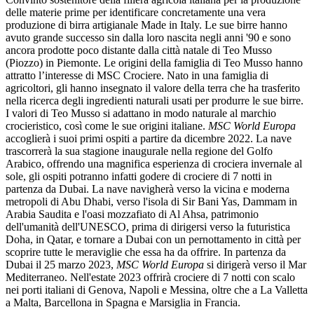
MSC le quali saranno prodotte in mare nel microbirrificio che si
trova all’interno nave. Il birrificio produrrà e servirà la gamma di
inedite birre "oceaniche" prodotte con acqua di mare desalinizzata
esclusivamente a bordo, offrendo una pils, una bitter e una birra di
frumento, da gustare insieme ai classici snack da pub. Grazie alle
competenze e alle conoscenze del mastro birraio Teo Musso, si
offrirà un'esperienza unica, in linea con la missione di
MSC World
Europa
di ridefinire il futuro delle crociere.
Il fondatore e mastro birraio di Birra Baladin, Teo Musso, ha
aggiunto
:
"Ho sempre amato sperimentare ed essere creativo con le
mie birre. Questa collaborazione con MSC Crociere è stata un
regalo, un'occasione per creare non solo tre nuove tipologie di
birra, ma farlo in un luogo romantico: in mare. Il risultato sono tre
birre "oceaniche" completamente nuove, una pils, una bitter e una
wheat, ognuna con una gamma di sapori unica. Un'occasione per
gli ospiti di MSC Crociere di scoprire nuovi sapori, proprio come si
scoprono le nuove destinazioni crocieristiche".
MASTERS OF THE SEA – BIRRE ARTIGIANALI COME
IN NESSUN ALTRO LUOGO IN MARE
Il pub Masters of the Sea è da tempo per i passeggeri di MSC