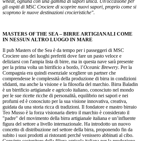
Riportiamo, di seguito il comunicato stampa prodotto da MSC
Crociere.
MSC WORLD EUROPA
ELEVA ULTERIORMENTE
L'ESPERIENZA BEVERAGE CON UNA NUOVA
PARTNERSHIP INCENTRATA SULLA COMPETENZA
ARTIGIANALE
Il mastro birraio Teo Musso ha collaborato con MSC Crociere
per creare un'esclusiva gamma di birre artigianali "oceaniche"
prodotte a bordo
MSC Crociere ha rivelato oggi una nuova partnership che arricchirà
l'offerta Beverage della prossima ammiraglia
MSC World Europa
.
Il
pluripremiato mastro birraio Teo Musso
, che ha creato il
Birrificio Agricolo Baladin Farm, ha collaborato con MSC Crociere
per creare una gamma personalizzata di birre artigianali firmate