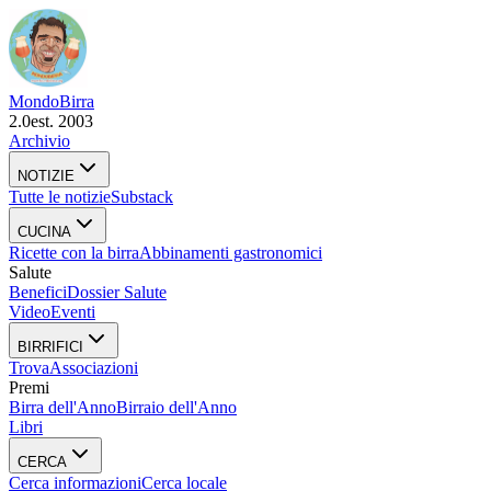
Mondo
Birra
2.0
est. 2003
Archivio
NOTIZIE
Tutte le notizie
Substack
CUCINA
Ricette con la birra
Abbinamenti gastronomici
Salute
Benefici
Dossier Salute
Video
Eventi
BIRRIFICI
Trova
Associazioni
Premi
Birra dell'Anno
Birraio dell'Anno
Libri
CERCA
Cerca informazioni
Cerca locale