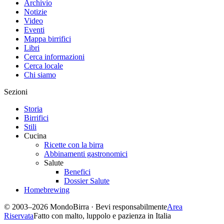
di crociera completamente nuova. Vantando tecnologie marine e di
ospitalità a bordo a prova di futuro,
MSC World Europa
ridefinirà
l'esperienza di crociera con una varietà di esperienze mai viste prima
e aree creative che non hanno nulla a che fare con l’offerta
crocieristica odierna. Il design innovativo prevede una forma a Y
con un'impressionante World Promenade lunga 104 metri con una
vista mozzafiato sull'oceano. Le nuovissime cabine con balcone si
affacciano sulla spettacolare passeggiata, che presenta un
sorprendente elemento architettonico centrale sotto forma di spirale:
The Venom Drop @ The Spiral, uno scivolo alto 11 ponti che sarà il
più lungo mai realizzato a bordo di una nave.
Per maggiori informazioni:
MSC Crociere
Publicrelations@msccrociere.it
Baladin
press@baladin.com
Fonte Comunicato Stampa
Ottobre 2022
Birrifici citati