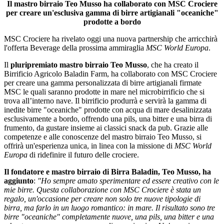
a bordo dell’ammiraglia MSC World
Europa
che verrà varata il prossimo 13
novembre.
A lui è stato affidato il progetto e la creazione delle prime 3 birre
artigianali “oceaniche” prodotte a bordo.
A Teo Musso è stato affidato il progetto di realizzare un micro-
birrificio sulla nuova nave MSC World Europa che verrà
ufficialmente varata a Doha il prossimo 13 di novembre. Il brewpub
“Masters of the Sea” ospiterà nei suoi suggestivi locali il birrificio
“Oceanic Brewery”, visibile grazie a una splendida parete vetrata.
Teo ha realizzato 3 ricette inedite utilizzando l’acqua di mare
desalinizzata. Una pils, una bitter e una wheat beer che verranno
prodotte tutto l’anno durante la navigazione e verranno servite alla
spina nei bar della nave. Inizia così una splendida nuova avventura
che Teo racconta così: “Ho sempre amato sperimentare ed essere
creativo con le mie birre. Questa partnership con MSC Crociere è
stata un regalo, un'occasione per creare non solo tre nuove birre, ma
per farlo nel modo più romantico: in mare." Su tutta la flotta MSC
Crociere sono servite una selezione di birre e bibite Baladin.