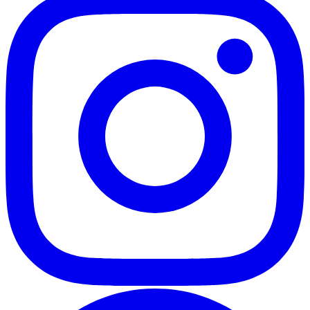
Sezioni
Storia
Birrifici
Stili
Cucina
Ricette con la birra
Abbinamenti gastronomici
Salute
Benefici
Dossier Salute
Homebrewing
© 2003–2026 MondoBirra · Bevi responsabilmente
Area
Riservata
Fatto con malto, luppolo e pazienza in Italia