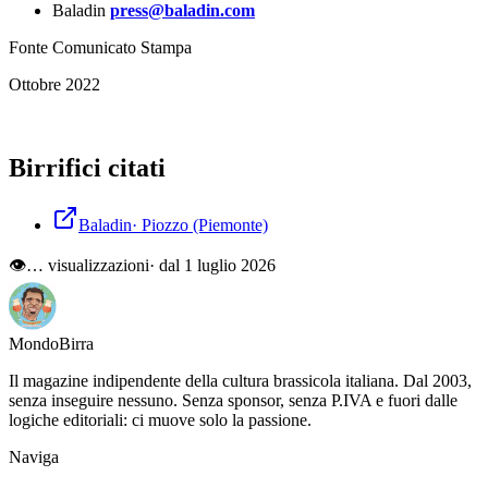
crocieristico, così come le sue origini italiane.
MSC World Europa
accoglierà i suoi primi ospiti a partire da dicembre 2022. La nave
trascorrerà la sua stagione inaugurale nella regione del Golfo
Arabico, offrendo una magnifica esperienza di crociera invernale al
sole, gli ospiti potranno infatti godere di crociere di 7 notti in
partenza da Dubai. La nave navigherà verso la vicina e moderna
metropoli di Abu Dhabi, verso l'isola di Sir Bani Yas, Dammam in
Arabia Saudita e l'oasi mozzafiato di Al Ahsa, patrimonio
dell'umanità dell'UNESCO, prima di dirigersi verso la futuristica
Doha, in Qatar, e tornare a Dubai con un pernottamento in città per
scoprire tutte le meraviglie che essa ha da offrire. In partenza da
Dubai il 25 marzo 2023,
MSC World Europa
si dirigerà verso il Mar
Mediterraneo. Nell'estate 2023 offrirà crociere di 7 notti con scalo
nei porti italiani di Genova, Napoli e Messina, oltre che a La Valletta
a Malta, Barcellona in Spagna e Marsiglia in Francia.
Per maggiori informazioni su
MSC World Europa
, clicca qui:
https://www.msccrociere.it/crociere/navi-da-crociera/msc-world-
europa
MSC WORLD EUROPA
MSC World Europa
è la prima della rivoluzionaria MSC World
Class, una nuovissima classe di navi che introduce una piattaforma