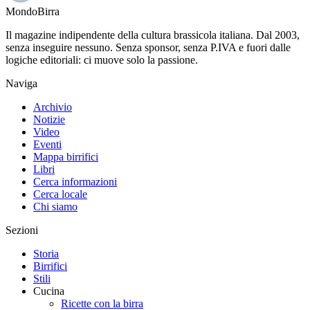
Mondo
Birra
Il magazine indipendente della cultura brassicola italiana. Dal 2003,
senza inseguire nessuno. Senza sponsor, senza P.IVA e fuori dalle
logiche editoriali: ci muove solo la passione.
Naviga
Archivio
Notizie
Video
Eventi
Mappa birrifici
Libri
Cerca informazioni
Cerca locale
Chi siamo
Sezioni
Storia
Birrifici
Stili
Cucina
Ricette con la birra