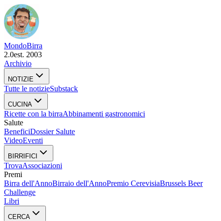
Mondo
Birra
2.0
est. 2003
Archivio
NOTIZIE
Tutte le notizie
Substack
CUCINA
Ricette con la birra
Abbinamenti gastronomici
Salute
Benefici
Dossier Salute
Video
Eventi
BIRRIFICI
Trova
Associazioni
Premi
Birra dell'Anno
Birraio dell'Anno
Premio Cerevisia
Brussels Beer
Challenge
Libri
CERCA