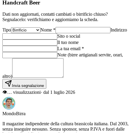
Handcraft Beer
Dati non aggiornati, contatti cambiati o birrificio chiuso?
Segnalacelo: verifichiamo e aggiorniamo la scheda.
Tipo
Nome *
Indirizzo
Sito o social
Il tuo nome
La tua email *
Note (birre artigianali servite, orari,
altro)
Invia segnalazione
👁
…
visualizzazioni
· dal 1 luglio 2026
Mondo
Birra
Il magazine indipendente della cultura brassicola italiana. Dal 2003,
senza inseguire nessuno. Senza sponsor, senza P.IVA e fuori dalle