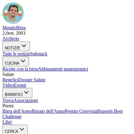
Mondo
Birra
2.0
est. 2003
Archivio
NOTIZIE
Tutte le notizie
Substack
CUCINA
Ricette con la birra
Abbinamenti gastronomici
Salute
Benefici
Dossier Salute
Video
Eventi
BIRRIFICI
Trova
Associazioni
Premi
Birra dell'Anno
Birraio dell'Anno
Premio Cerevisia
Brussels Beer
Challenge
Libri
CERCA