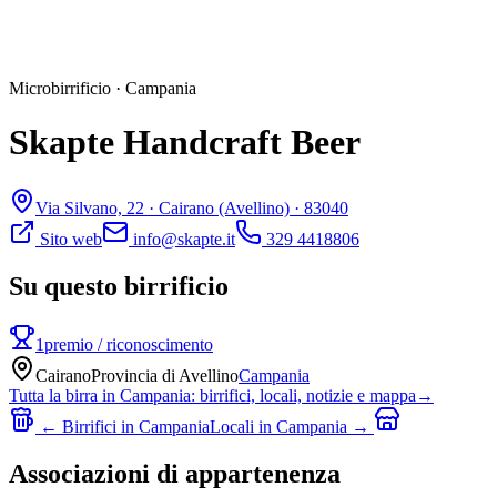
Microbirrificio
·
Campania
Skapte Handcraft Beer
Via Silvano, 22 ·
Cairano
(Avellino)
· 83040
Sito web
info@skapte.it
329 4418806
Su questo birrificio
1
premio / riconoscimento
Cairano
Provincia di
Avellino
Campania
Tutta la birra in
Campania
: birrifici, locali, notizie e mappa
→
← Birrifici in
Campania
Locali in
Campania
→
Associazioni di appartenenza