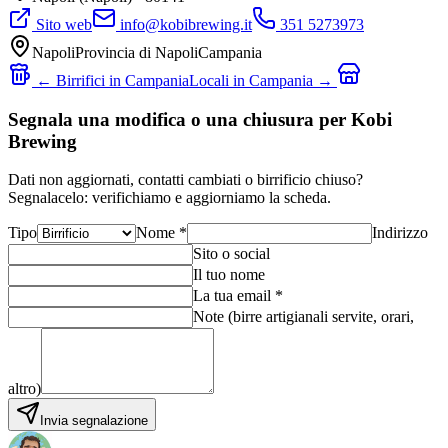
Sito web
info@kobibrewing.it
351 5273973
Napoli
Provincia di
Napoli
Campania
← Birrifici in
Campania
Locali in
Campania
→
Segnala una modifica o una chiusura per Kobi
Brewing
Dati non aggiornati, contatti cambiati o birrificio chiuso?
Segnalacelo: verifichiamo e aggiorniamo la scheda.
Tipo
Nome *
Indirizzo
Sito o social
Il tuo nome
La tua email *
Note (birre artigianali servite, orari,
altro)
Invia segnalazione