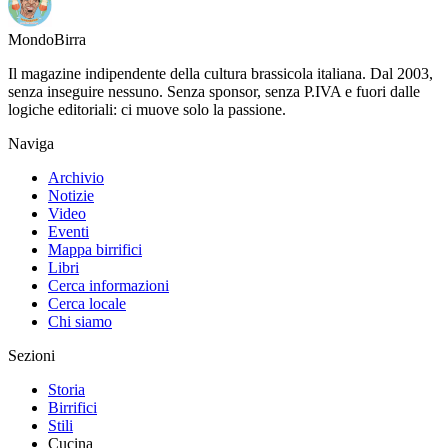
Mondo
Birra
Il magazine indipendente della cultura brassicola italiana. Dal 2003,
senza inseguire nessuno. Senza sponsor, senza P.IVA e fuori dalle
logiche editoriali: ci muove solo la passione.
Naviga
Archivio
Notizie
Video
Eventi
Mappa birrifici
Libri
Cerca informazioni
Cerca locale
Chi siamo
Sezioni
Storia
Birrifici
Stili
Cucina