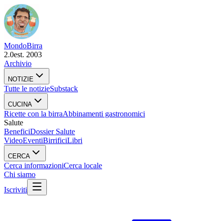
Mondo
Birra
2.0
est. 2003
Archivio
NOTIZIE
Tutte le notizie
Substack
CUCINA
Ricette con la birra
Abbinamenti gastronomici
Salute
Benefici
Dossier Salute
Video
Eventi
Birrifici
Libri
CERCA
Cerca informazioni
Cerca locale
Chi siamo
Iscriviti