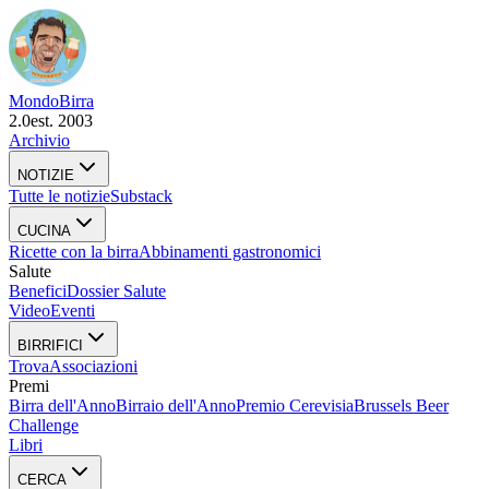
Mondo
Birra
2.0
est. 2003
Archivio
NOTIZIE
Tutte le notizie
Substack
CUCINA
Ricette con la birra
Abbinamenti gastronomici
Salute
Benefici
Dossier Salute
Video
Eventi
BIRRIFICI
Trova
Associazioni
Premi
Birra dell'Anno
Birraio dell'Anno
Premio Cerevisia
Brussels Beer
Challenge
Libri
CERCA