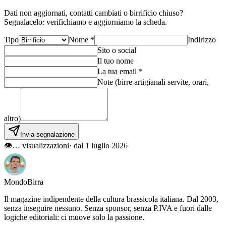
Dati non aggiornati, contatti cambiati o birrificio chiuso?
Segnalacelo: verifichiamo e aggiorniamo la scheda.
Tipo
Nome *
Indirizzo
Sito o social
Il tuo nome
La tua email *
Note (birre artigianali servite, orari,
altro)
Invia segnalazione
👁
…
visualizzazioni
· dal 1 luglio 2026
Mondo
Birra
Il magazine indipendente della cultura brassicola italiana. Dal 2003,
senza inseguire nessuno. Senza sponsor, senza P.IVA e fuori dalle
logiche editoriali: ci muove solo la passione.