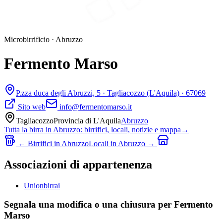
Microbirrificio
·
Abruzzo
Fermento Marso
P.zza duca degli Abruzzi, 5 ·
Tagliacozzo
(L'Aquila)
· 67069
Sito web
info@fermentomarso.it
Tagliacozzo
Provincia di
L'Aquila
Abruzzo
Tutta la birra in
Abruzzo
: birrifici, locali, notizie e mappa
→
← Birrifici in
Abruzzo
Locali in
Abruzzo
→
Associazioni di appartenenza
Unionbirrai
Segnala una modifica o una chiusura per Fermento
Marso