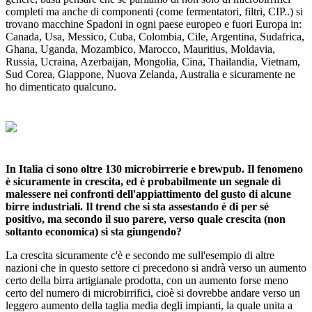
completi ma anche di componenti (come fermentatori, filtri, CIP..) si
trovano macchine Spadoni in ogni paese europeo e fuori Europa in:
Canada, Usa, Messico, Cuba, Colombia, Cile, Argentina, Sudafrica,
Ghana, Uganda, Mozambico, Marocco, Mauritius, Moldavia,
Russia, Ucraina, Azerbaijan, Mongolia, Cina, Thailandia, Vietnam,
Sud Corea, Giappone, Nuova Zelanda, Australia e sicuramente ne
ho dimenticato qualcuno.
In Italia ci sono oltre 130 microbirrerie e brewpub. Il fenomeno
è sicuramente in crescita, ed è probabilmente un segnale di
malessere nei confronti dell'appiattimento del gusto di alcune
birre industriali. Il trend che si sta assestando è di per sé
positivo, ma secondo il suo parere, verso quale crescita (non
soltanto economica) si sta giungendo?
La crescita sicuramente c'è e secondo me sull'esempio di altre
nazioni che in questo settore ci precedono si andrà verso un aumento
certo della birra artigianale prodotta, con un aumento forse meno
certo del numero di microbirrifici, cioè si dovrebbe andare verso un
leggero aumento della taglia media degli impianti, la quale unita a