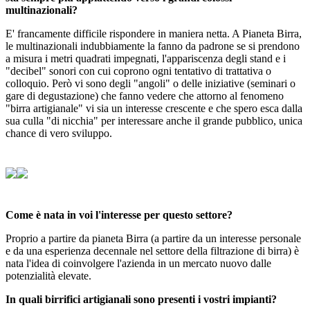
multinazionali?
E' francamente difficile rispondere in maniera netta. A Pianeta Birra,
le multinazionali indubbiamente la fanno da padrone se si prendono
a misura i metri quadrati impegnati, l'appariscenza degli stand e i
"decibel" sonori con cui coprono ogni tentativo di trattativa o
colloquio. Però vi sono degli "angoli" o delle iniziative (seminari o
gare di degustazione) che fanno vedere che attorno al fenomeno
"birra artigianale" vi sia un interesse crescente e che spero esca dalla
sua culla "di nicchia" per interessare anche il grande pubblico, unica
chance di vero sviluppo.
Come è nata in voi l'interesse per questo settore?
Proprio a partire da pianeta Birra (a partire da un interesse personale
e da una esperienza decennale nel settore della filtrazione di birra) è
nata l'idea di coinvolgere l'azienda in un mercato nuovo dalle
potenzialità elevate.
In quali birrifici artigianali sono presenti i vostri impianti?