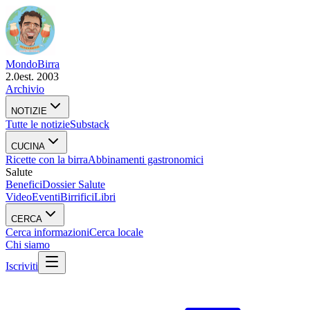
Mondo
Birra
2.0
est. 2003
Archivio
NOTIZIE
Tutte le notizie
Substack
CUCINA
Ricette con la birra
Abbinamenti gastronomici
Salute
Benefici
Dossier Salute
Video
Eventi
Birrifici
Libri
CERCA
Cerca informazioni
Cerca locale
Chi siamo
Iscriviti