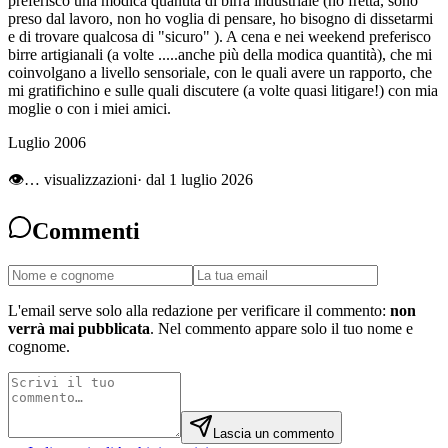
preferisco una modica quantità di birra industriale (ho fretta, sono
preso dal lavoro, non ho voglia di pensare, ho bisogno di dissetarmi
e di trovare qualcosa di "sicuro" ). A cena e nei weekend preferisco
birre artigianali (a volte .....anche più della modica quantità), che mi
coinvolgano a livello sensoriale, con le quali avere un rapporto, che
mi gratifichino e sulle quali discutere (a volte quasi litigare!) con mia
moglie o con i miei amici.
Luglio 2006
👁
…
visualizzazioni
· dal 1 luglio 2026
Commenti
L'email serve solo alla redazione per verificare il commento:
non
verrà mai pubblicata
. Nel commento appare solo il tuo nome e
cognome.
Lascia un commento