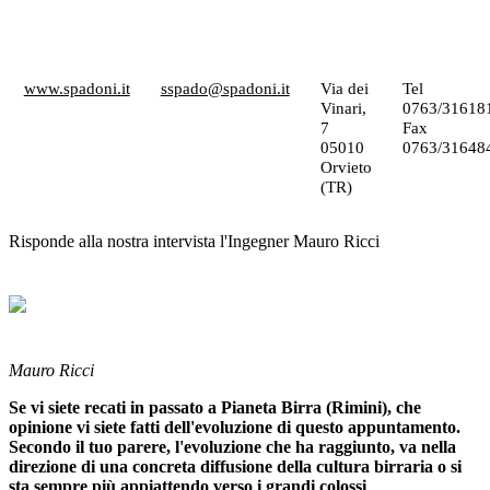
www.spadoni.it
sspado@spadoni.it
Via dei
Tel
Vinari,
0763/31618
7
Fax
05010
0763/31648
Orvieto
(TR)
Risponde alla nostra intervista l'Ingegner Mauro Ricci
Mauro Ricci
Se vi siete recati in passato a Pianeta Birra (Rimini), che
opinione vi siete fatti dell'evoluzione di questo appuntamento.
Secondo il tuo parere, l'evoluzione che ha raggiunto, va nella
direzione di una concreta diffusione della cultura birraria o si
sta sempre più appiattendo verso i grandi colossi