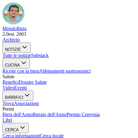
Mondo
Birra
2.0
est. 2003
Archivio
NOTIZIE
Tutte le notizie
Substack
CUCINA
Ricette con la birra
Abbinamenti gastronomici
Salute
Benefici
Dossier Salute
Video
Eventi
BIRRIFICI
Trova
Associazioni
Premi
Birra dell'Anno
Birraio dell'Anno
Premio Cerevisia
Libri
CERCA
Cerca informazioni
Cerca locale