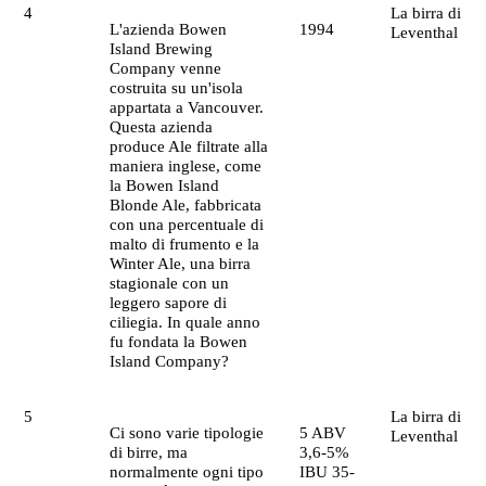
4
La birra di
L'azienda Bowen
1994
Leventhal
Island Brewing
Company venne
costruita su un'isola
appartata a Vancouver.
Questa azienda
produce Ale filtrate alla
maniera inglese, come
la Bowen Island
Blonde Ale, fabbricata
con una percentuale di
malto di frumento e la
Winter Ale, una birra
stagionale con un
leggero sapore di
ciliegia. In quale anno
fu fondata la Bowen
Island Company?
5
La birra di
Ci sono varie tipologie
5 ABV
Leventhal
di birre, ma
3,6-5%
normalmente ogni tipo
IBU 35-