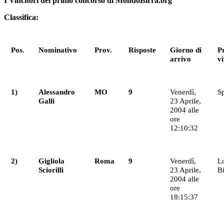
I Vincitori del primo concorso di MondoBirra.org
Classifica:
Pos.
Nominativo
Prov.
Risposte
Giorno di
P
arrivo
vi
1)
Alessandro
MO
9
Venerdì,
Sp
Galli
23 Aprile,
2004 alle
ore
12:10:32
2)
Gigliola
Roma
9
Venerdì,
Lo
Sciorilli
23 Aprile,
Bi
2004 alle
ore
18:15:37