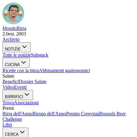
Mondo
Birra
2.0
est. 2003
Archivio
NOTIZIE
Tutte le notizie
Substack
CUCINA
Ricette con la birra
Abbinamenti gastronomici
Salute
Benefici
Dossier Salute
Video
Eventi
BIRRIFICI
Trova
Associazioni
Premi
Birra dell'Anno
Birraio dell'Anno
Premio Cerevisia
Brussels Beer
Challenge
Libri
CERCA