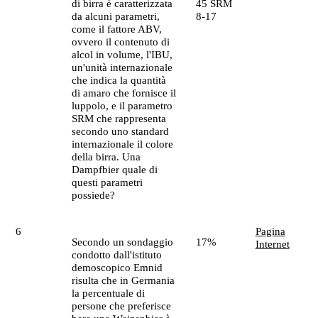
di birra è caratterizzata
45 SRM
da alcuni parametri,
8-17
come il fattore ABV,
ovvero il contenuto di
alcol in volume, l'IBU,
un'unità internazionale
che indica la quantità
di amaro che fornisce il
luppolo, e il parametro
SRM che rappresenta
secondo uno standard
internazionale il colore
della birra. Una
Dampfbier quale di
questi parametri
possiede?
6
Pagina
Secondo un sondaggio
17%
Internet
condotto dall'istituto
demoscopico Emnid
risulta che in Germania
la percentuale di
persone che preferisce