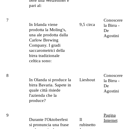
bere una Weizenbier è
pari al:
7
Conoscere
In Irlanda viene
9,5 circa
la Birra -
prodotta la Moling's,
De
una ale prodotta dalla
Agostini
Carlow Brewing
Company. I gradi
saccarometrici della
birra tradizionale
celtica sono:
8
Conoscere
In Olanda si produce la
Lieshout
la Birra -
birra Bavaria. Sapete in
De
quale città risiede
Agostini
l'azienda che la
produce?
9
Pagina
Durante l'Oktoberfest
Il
Internet
si pronuncia una frase
rubinetto