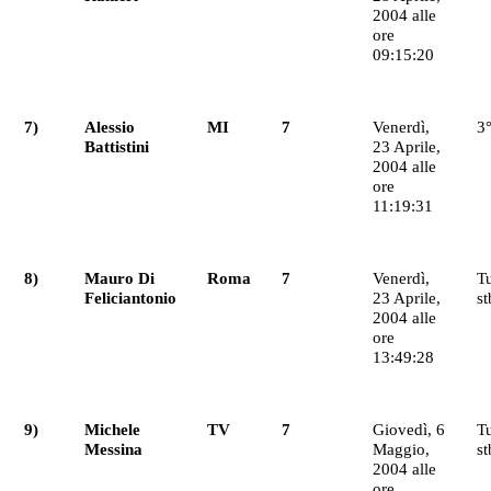
2004 alle
ore
09:15:20
7)
Alessio
MI
7
Venerdì,
3°
Battistini
23 Aprile,
2004 alle
ore
11:19:31
8)
Mauro Di
Roma
7
Venerdì,
T
Feliciantonio
23 Aprile,
st
2004 alle
ore
13:49:28
9)
Michele
TV
7
Giovedì, 6
T
Messina
Maggio,
st
2004 alle
ore