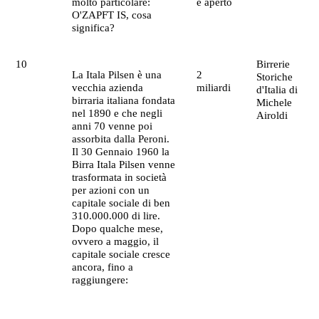
molto particolare:
è aperto
O'ZAPFT IS, cosa
significa?
10
Birrerie
La Itala Pilsen è una
2
Storiche
vecchia azienda
miliardi
d'Italia di
birraria italiana fondata
Michele
nel 1890 e che negli
Airoldi
anni 70 venne poi
assorbita dalla Peroni.
Il 30 Gennaio 1960 la
Birra Itala Pilsen venne
trasformata in società
per azioni con un
capitale sociale di ben
310.000.000 di lire.
Dopo qualche mese,
ovvero a maggio, il
capitale sociale cresce
ancora, fino a
raggiungere: