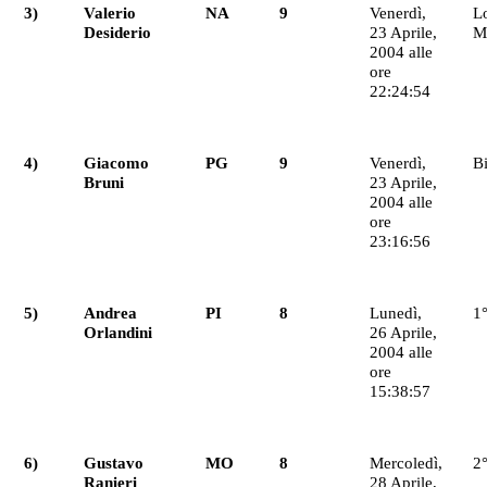
3)
Valerio
NA
9
Venerdì,
Lo
Desiderio
23 Aprile,
Ma
2004 alle
ore
22:24:54
4)
Giacomo
PG
9
Venerdì,
B
Bruni
23 Aprile,
2004 alle
ore
23:16:56
5)
Andrea
PI
8
Lunedì,
1°
Orlandini
26 Aprile,
2004 alle
ore
15:38:57
6)
Gustavo
MO
8
Mercoledì,
2°
Ranieri
28 Aprile,