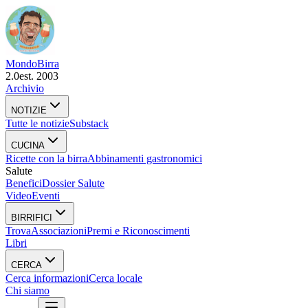
Mondo
Birra
2.0
est. 2003
Archivio
NOTIZIE
Tutte le notizie
Substack
CUCINA
Ricette con la birra
Abbinamenti gastronomici
Salute
Benefici
Dossier Salute
Video
Eventi
BIRRIFICI
Trova
Associazioni
Premi e Riconoscimenti
Libri
CERCA
Cerca informazioni
Cerca locale
Chi siamo