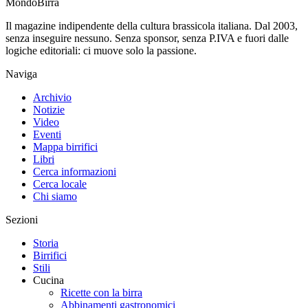
Mondo
Birra
Il magazine indipendente della cultura brassicola italiana. Dal 2003,
senza inseguire nessuno. Senza sponsor, senza P.IVA e fuori dalle
logiche editoriali: ci muove solo la passione.
Naviga
Archivio
Notizie
Video
Eventi
Mappa birrifici
Libri
Cerca informazioni
Cerca locale
Chi siamo
Sezioni
Storia
Birrifici
Stili
Cucina
Ricette con la birra
Abbinamenti gastronomici