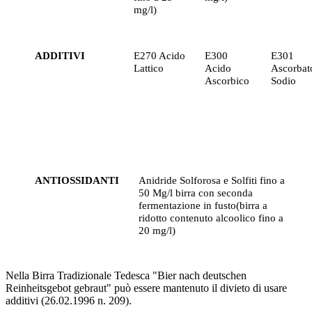
mg/l)
ADDITIVI
E270 Acido
E300
E301
Lattico
Acido
Ascorbat
Ascorbico
Sodio
ANTIOSSIDANTI
Anidride Solforosa e Solfiti fino a
50 Mg/l birra con seconda
fermentazione in fusto(birra a
ridotto contenuto alcoolico fino a
20 mg/l)
Nella Birra Tradizionale Tedesca "Bier nach deutschen
Reinheitsgebot gebraut" può essere mantenuto il divieto di usare
additivi (26.02.1996 n. 209).