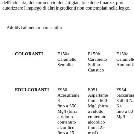
dell'industria, del commercio dell'artigianato e delle finanze, può
autorizzare l'impiego di altri ingredienti non contemplati nella legge.
Additivi alimentari consentiti:
COLORANTI
E150a
E150b
E150c
Caramello
Caramello
Caramell
Semplice
Solfito
Ammonia
Caustico
EDULCORANTI
E950
E951
E954
Acesulfame
Aspartame
Saccarina
K
fino a 600
Sali di N
fino a 350
Mg/l (birra
Ka
Mg/l (birra
a ridotto
fino a 80
a ridotto
contenuto
Mg/l
contenuto
alcoolico
alcoolico
fino a 25
fino a 25
mg/l)