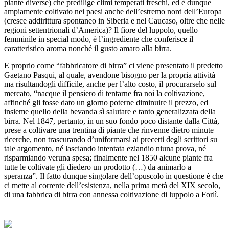
piante diverse) che predilige climi temperati freschi, ed è dunque
ampiamente coltivato nei paesi anche dell’estremo nord dell’Europa
(cresce addirittura spontaneo in Siberia e nel Caucaso, oltre che nelle
regioni settentrionali d’America)? Il fiore del luppolo, quello
femminile in special modo, è l’ingrediente che conferisce il
caratteristico aroma nonché il gusto amaro alla birra.
E proprio come “fabbricatore di birra” ci viene presentato il predetto
Gaetano Pasqui, al quale, avendone bisogno per la propria attività
ma risultandogli difficile, anche per l’alto costo, il procurarselo sul
mercato, “nacque il pensiero di tentarne fra noi la coltivazione,
affinché gli fosse dato un giorno poterne diminuire il prezzo, ed
insieme quello della bevanda sì salutare e tanto generalizzata della
birra. Nel 1847, pertanto, in un suo fondo poco distante dalla Città,
prese a coltivare una trentina di piante che rinvenne dietro minute
ricerche, non trascurando d’uniformarsi ai precetti degli scrittori su
tale argomento, né lasciando intentata eziandio niuna prova, né
risparmiando veruna spesa; finalmente nel 1850 alcune piante fra
tutte le coltivate gli diedero un prodotto (…) da animarlo a
speranza”. Il fatto dunque singolare dell’opuscolo in questione è che
ci mette al corrente dell’esistenza, nella prima metà del XIX secolo,
di una fabbrica di birra con annessa coltivazione di luppolo a Forlì.