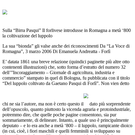
Sulla “Birra Pasqui” Il forlivese introdusse in Romagna a metà ‘800
la coltivazione del luppolo
La sua “bionda” gli valse anche dei riconoscimenti Da “La Voce di
Romagna”, 3 marzo 2006 Di Emanuela Andreatta - Forlì
E’ datata 1861 una breve relazione (quindici paginette più altre otto
contenenti illustrazioni) che, sotto forma d’estratto del numero 32
dell’”Incoraggiamento – Giornale di agricoltura, industria e
commercio” stampato in quel di Bologna, fu pubblicata con il titolo
“Del luppolo coltivato da Gaetano Pasqui di Forlì”. Non vien detto
chi ne sia l’autore, ma non è certo questo il
dato più sorprendente
dell’opuscolo, quanto piuttosto la vicenda agraria e protoindustriale,
potremmo dire, che quelle poche pagine consentono, sia pur
sommariamente, di delineare. Intanto, a quale uso è principalmente
deputato – e lo era anche a metà ‘800 – il luppolo, rampicante dioico
(in cui, cioè, i fiori maschili e quelli femminili si sviluppano su