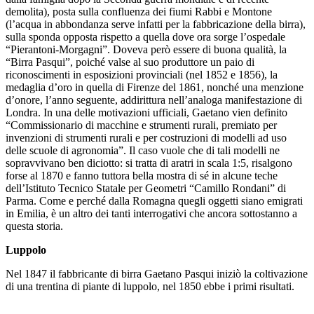
demolita), posta sulla confluenza dei fiumi Rabbi e Montone
(l’acqua in abbondanza serve infatti per la fabbricazione della birra),
sulla sponda opposta rispetto a quella dove ora sorge l’ospedale
“Pierantoni-Morgagni”. Doveva però essere di buona qualità, la
“Birra Pasqui”, poiché valse al suo produttore un paio di
riconoscimenti in esposizioni provinciali (nel 1852 e 1856), la
medaglia d’oro in quella di Firenze del 1861, nonché una menzione
d’onore, l’anno seguente, addirittura nell’analoga manifestazione di
Londra. In una delle motivazioni ufficiali, Gaetano vien definito
“Commissionario di macchine e strumenti rurali, premiato per
invenzioni di strumenti rurali e per costruzioni di modelli ad uso
delle scuole di agronomia”. Il caso vuole che di tali modelli ne
sopravvivano ben diciotto: si tratta di aratri in scala 1:5, risalgono
forse al 1870 e fanno tuttora bella mostra di sé in alcune teche
dell’Istituto Tecnico Statale per Geometri “Camillo Rondani” di
Parma. Come e perché dalla Romagna quegli oggetti siano emigrati
in Emilia, è un altro dei tanti interrogativi che ancora sottostanno a
questa storia.
Luppolo
Nel 1847 il fabbricante di birra Gaetano Pasqui iniziò la coltivazione
di una trentina di piante di luppolo, nel 1850 ebbe i primi risultati.