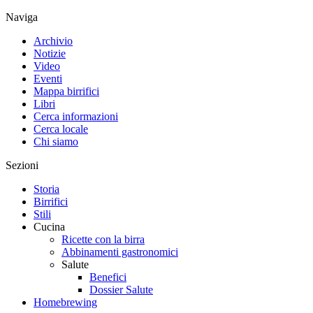
Naviga
Archivio
Notizie
Video
Eventi
Mappa birrifici
Libri
Cerca informazioni
Cerca locale
Chi siamo
Sezioni
Storia
Birrifici
Stili
Cucina
Ricette con la birra
Abbinamenti gastronomici
Salute
Benefici
Dossier Salute
Homebrewing