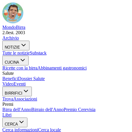
Mondo
Birra
2.0
est. 2003
Archivio
NOTIZIE
Tutte le notizie
Substack
CUCINA
Ricette con la birra
Abbinamenti gastronomici
Salute
Benefici
Dossier Salute
Video
Eventi
BIRRIFICI
Trova
Associazioni
Premi
Birra dell'Anno
Birraio dell'Anno
Premio Cerevisia
Libri
CERCA
Cerca informazioni
Cerca locale