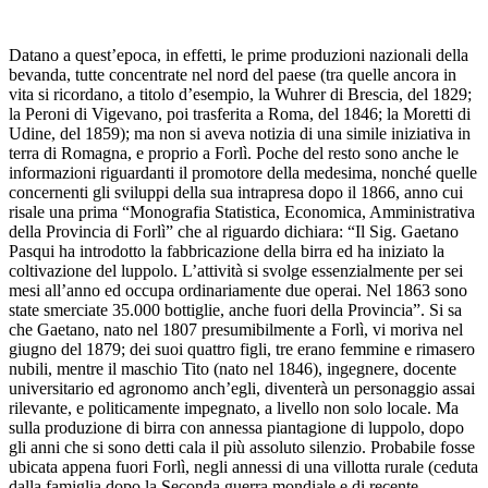
Datano a quest’epoca, in effetti, le prime produzioni nazionali della
bevanda, tutte concentrate nel nord del paese (tra quelle ancora in
vita si ricordano, a titolo d’esempio, la Wuhrer di Brescia, del 1829;
la Peroni di Vigevano, poi trasferita a Roma, del 1846; la Moretti di
Udine, del 1859); ma non si aveva notizia di una simile iniziativa in
terra di Romagna, e proprio a Forlì. Poche del resto sono anche le
informazioni riguardanti il promotore della medesima, nonché quelle
concernenti gli sviluppi della sua intrapresa dopo il 1866, anno cui
risale una prima “Monografia Statistica, Economica, Amministrativa
della Provincia di Forlì” che al riguardo dichiara: “Il Sig. Gaetano
Pasqui ha introdotto la fabbricazione della birra ed ha iniziato la
coltivazione del luppolo. L’attività si svolge essenzialmente per sei
mesi all’anno ed occupa ordinariamente due operai. Nel 1863 sono
state smerciate 35.000 bottiglie, anche fuori della Provincia”. Si sa
che Gaetano, nato nel 1807 presumibilmente a Forlì, vi moriva nel
giugno del 1879; dei suoi quattro figli, tre erano femmine e rimasero
nubili, mentre il maschio Tito (nato nel 1846), ingegnere, docente
universitario ed agronomo anch’egli, diventerà un personaggio assai
rilevante, e politicamente impegnato, a livello non solo locale. Ma
sulla produzione di birra con annessa piantagione di luppolo, dopo
gli anni che si sono detti cala il più assoluto silenzio. Probabile fosse
ubicata appena fuori Forlì, negli annessi di una villotta rurale (ceduta
dalla famiglia dopo la Seconda guerra mondiale e di recente