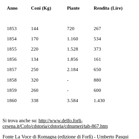
Anno
Coni (Kg)
Piante
Rendita (Lire)
1853
144
720
267
1854
170
1.160
534
1855
220
1.528
373
1856
134
1.856
161
1857
250
2.184
650
1858
320
-
880
1859
260
-
600
1860
338
3.584
1.430
Si trova anche su:
http://www.delfo.forli-
cesena.it/Cofo/cdstoria/cdstoria/cdnumeri/tab-867.htm
Fonte La Voce di Romagna (edizione di Forlì) - Umberto Pasqui