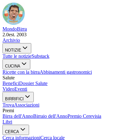
Mondo
Birra
2.0
est. 2003
Archivio
NOTIZIE
Tutte le notizie
Substack
CUCINA
Ricette con la birra
Abbinamenti gastronomici
Salute
Benefici
Dossier Salute
Video
Eventi
BIRRIFICI
Trova
Associazioni
Premi
Birra dell'Anno
Birraio dell'Anno
Premio Cerevisia
Libri
CERCA
Cerca informazioni
Cerca locale