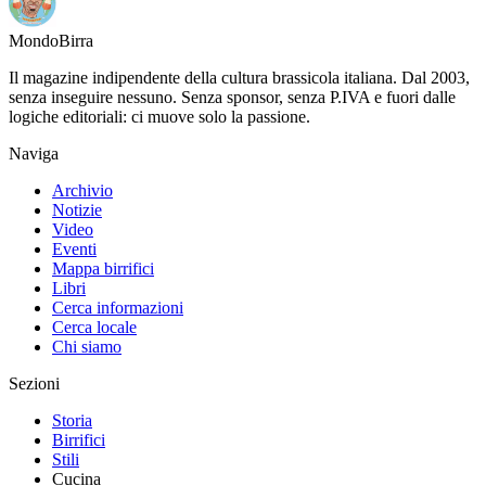
Mondo
Birra
Il magazine indipendente della cultura brassicola italiana. Dal 2003,
senza inseguire nessuno. Senza sponsor, senza P.IVA e fuori dalle
logiche editoriali: ci muove solo la passione.
Naviga
Archivio
Notizie
Video
Eventi
Mappa birrifici
Libri
Cerca informazioni
Cerca locale
Chi siamo
Sezioni
Storia
Birrifici
Stili
Cucina