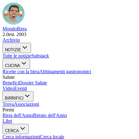
Mondo
Birra
2.0
est. 2003
Archivio
NOTIZIE
Tutte le notizie
Substack
CUCINA
Ricette con la birra
Abbinamenti gastronomici
Salute
Benefici
Dossier Salute
Video
Eventi
BIRRIFICI
Trova
Associazioni
Premi
Birra dell'Anno
Birraio dell'Anno
Libri
CERCA
Cerca informazioni
Cerca locale