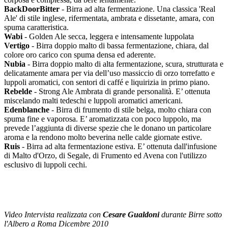
BackDoorBitter
- Birra ad alta fermentazione. Una classica 'Real
Ale' di stile inglese, rifermentata, ambrata e dissetante, amara, con
spuma caratteristica.
Wabi
- Golden Ale secca, leggera e intensamente luppolata
Vertigo
- Birra doppio malto di bassa fermentazione, chiara, dal
colore oro carico con spuma densa ed aderente.
Nubia
- Birra doppio malto di alta fermentazione, scura, strutturata e
delicatamente amara per via dell’uso massiccio di orzo torrefatto e
luppoli aromatici, con sentori di caffé e liquirizia in primo piano.
Rebelde
- Strong Ale Ambrata di grande personalità. E’ ottenuta
miscelando malti tedeschi e luppoli aromatici americani.
Edenblanche
- Birra di frumento di stile belga, molto chiara con
spuma fine e vaporosa. E’ aromatizzata con poco luppolo, ma
prevede l’aggiunta di diverse spezie che le donano un particolare
aroma e la rendono molto beverina nelle calde giornate estive.
Ruis
- Birra ad alta fermentazione estiva. E’ ottenuta dall'infusione
di Malto d'Orzo, di Segale, di Frumento ed Avena con l'utilizzo
esclusivo di luppoli cechi.
Video Intervista realizzata con
Cesare Gualdoni
durante Birre sotto
l'Albero a Roma Dicembre 2010