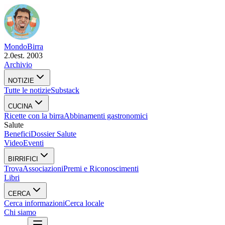
Mondo
Birra
2.0
est. 2003
Archivio
NOTIZIE
Tutte le notizie
Substack
CUCINA
Ricette con la birra
Abbinamenti gastronomici
Salute
Benefici
Dossier Salute
Video
Eventi
BIRRIFICI
Trova
Associazioni
Premi e Riconoscimenti
Libri
CERCA
Cerca informazioni
Cerca locale
Chi siamo