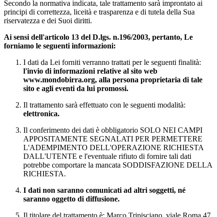
Secondo la normativa indicata, tale trattamento sarà improntato ai
principi di correttezza, liceità e trasparenza e di tutela della Sua
riservatezza e dei Suoi diritti.
Ai sensi dell'articolo 13 del D.lgs. n.196/2003, pertanto, Le
forniamo le seguenti informazioni:
I dati da Lei forniti verranno trattati per le seguenti finalità:
l'invio di informazioni relative al sito web
www.mondobirra.org, alla persona proprietaria di tale
sito e agli eventi da lui promossi.
Il trattamento sarà effettuato con le seguenti modalità:
elettronica.
Il conferimento dei dati è obbligatorio SOLO NEI CAMPI
APPOSITAMENTE SEGNALATI PER PERMETTERE
L'ADEMPIMENTO DELL'OPERAZIONE RICHIESTA
DALL'UTENTE e l'eventuale rifiuto di fornire tali dati
potrebbe comportare la mancata SODDISFAZIONE DELLA
RICHIESTA.
I dati non saranno comunicati ad altri soggetti, né
saranno oggetto di diffusione.
Il titolare del trattamento è: Marco Tripisciano, viale Roma 47