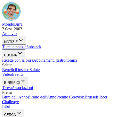
Mondo
Birra
2.0
est. 2003
Archivio
NOTIZIE
Tutte le notizie
Substack
CUCINA
Ricette con la birra
Abbinamenti gastronomici
Salute
Benefici
Dossier Salute
Video
Eventi
BIRRIFICI
Trova
Associazioni
Premi
Birra dell'Anno
Birraio dell'Anno
Premio Cerevisia
Brussels Beer
Challenge
Libri
CERCA