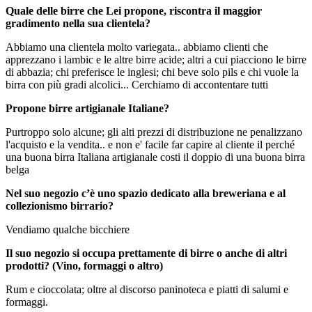
Quale delle birre che Lei propone, riscontra il maggior
gradimento nella sua clientela?
Abbiamo una clientela molto variegata.. abbiamo clienti che
apprezzano i lambic e le altre birre acide; altri a cui piacciono le birre
di abbazia; chi preferisce le inglesi; chi beve solo pils e chi vuole la
birra con più gradi alcolici... Cerchiamo di accontentare tutti
Propone birre artigianale Italiane?
Purtroppo solo alcune; gli alti prezzi di distribuzione ne penalizzano
l'acquisto e la vendita.. e non e' facile far capire al cliente il perché
una buona birra Italiana artigianale costi il doppio di una buona birra
belga
Nel suo negozio c’è uno spazio dedicato alla breweriana e al
collezionismo birrario?
Vendiamo qualche bicchiere
Il suo negozio si occupa prettamente di birre o anche di altri
prodotti? (Vino, formaggi o altro)
Rum e cioccolata; oltre al discorso paninoteca e piatti di salumi e
formaggi.