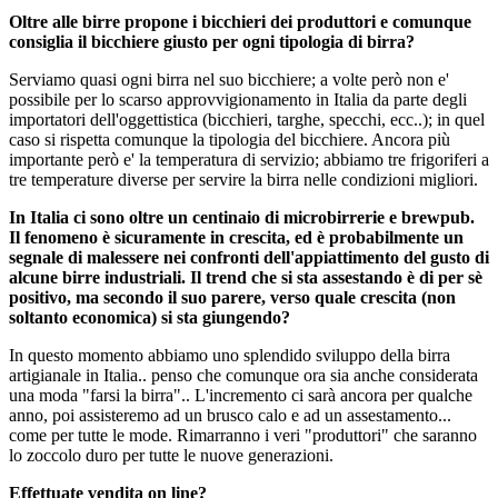
Oltre alle birre propone i bicchieri dei produttori e comunque
consiglia il bicchiere giusto per ogni tipologia di birra?
Serviamo quasi ogni birra nel suo bicchiere; a volte però non e'
possibile per lo scarso approvvigionamento in Italia da parte degli
importatori dell'oggettistica (bicchieri, targhe, specchi, ecc..); in quel
caso si rispetta comunque la tipologia del bicchiere. Ancora più
importante però e' la temperatura di servizio; abbiamo tre frigoriferi a
tre temperature diverse per servire la birra nelle condizioni migliori.
In Italia ci sono oltre un centinaio di microbirrerie e brewpub.
Il fenomeno è sicuramente in crescita, ed è probabilmente un
segnale di malessere nei confronti dell'appiattimento del gusto di
alcune birre industriali. Il trend che si sta assestando è di per sè
positivo, ma secondo il suo parere, verso quale crescita (non
soltanto economica) si sta giungendo?
In questo momento abbiamo uno splendido sviluppo della birra
artigianale in Italia.. penso che comunque ora sia anche considerata
una moda "farsi la birra".. L'incremento ci sarà ancora per qualche
anno, poi assisteremo ad un brusco calo e ad un assestamento...
come per tutte le mode. Rimarranno i veri "produttori" che saranno
lo zoccolo duro per tutte le nuove generazioni.
Effettuate vendita on line?