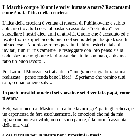
Il Macchè compie 10 anni e voi vi buttate a mare? Raccontami
come è nata l'idea della crociera
L'idea della crociera è venuta ai ragazzi di Publigiovane e subito
abbiamo trovato la cosa abbastanza assurda e "definitiva" per
suggellare i nostri dieci anni di attività. Quello che è accaduto ed è
uscito fuori da quel piccolo buco col senno del poi ha qualcosa di
miracoloso...A bordo avremo quasi tutti i birrai esteri e italiani
invitati, riunirli "fisicamente" e festeggiare con loro penso sia la
soddisfazione migliore e la riprova che , tutto sommato, abbiamo
fatto un buon lavoro...
Per Laurent Mousson si tratta della "più grande orgia birraria mai
realizzata", penso renda bene l'idea! ...Speriamo che tornino tutti
sani, o quantomeno salvi...
In pochi mesi Manuele ti sei sposato e sei diventato papà, come
ti senti?
Beh, vado meno al Mastro Titta a fine lavoro ;-) A parte gli scherzi, è
un esperienza da fare assolutamente, le emozioni che mi da mia
figlia sono indescrivibili, non ci sono parole, è la priorità assoluta
della mia vita!
Cosa ti frulla per la mente per i prossimi 6 mesi?