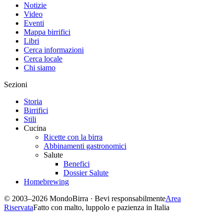
Notizie
Video
Eventi
Mappa birrifici
Libri
Cerca informazioni
Cerca locale
Chi siamo
Sezioni
Storia
Birrifici
Stili
Cucina
Ricette con la birra
Abbinamenti gastronomici
Salute
Benefici
Dossier Salute
Homebrewing
© 2003–2026 MondoBirra · Bevi responsabilmente
Area
Riservata
Fatto con malto, luppolo e pazienza in Italia