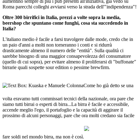
aumentino sempre di più i pub presenti all'iniziativa, già vedo su
Roma parecchi colleghi avviarsi verso la strada dell'"indipendenza"!
Oltre 300 birrifici in Italia, prezzi a volte sopra la media,
beershop che spuntano come funghi, cosa sta succedendo in
Italia?
L'italiano medio è facile a farsi travolgere dalle mode, credo che in
un paio d'anni a molti non torneranno i conti e si ridurrà
drasticamente almeno il numero delle "entità". Sulla qualità ci
sarebbe bisogno di una maggior consapevolezza del consumatore
(quello di cui sopra), per evitare almeno il proliferarsi di "buffonate"
birrarie quali sospette sour edition o pessime brewfirm.
Come ho già detto se una
volta eravamo tutti commissari tecnici della nazionale, ora pare che
siamo tutti birrai o esperti di birra...La birra è facile e accessibile,
accende meglio l'ego, il portafoglio e la capacità di aggirare il
prossimo di alcuni personaggi, pare che ora molti credano sia facile
fare soldi nel mondo birra, ma non è così.