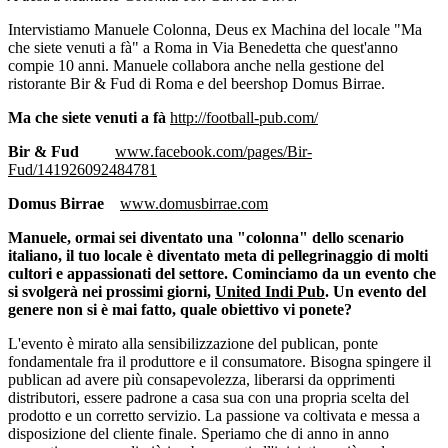
Intervistiamo Manuele Colonna, Deus ex Machina del locale "Ma
che siete venuti a fà" a Roma in Via Benedetta che quest'anno
compie 10 anni. Manuele collabora anche nella gestione del
ristorante Bir & Fud di Roma e del beershop Domus Birrae.
Ma che siete venuti a fà
http://football-pub.com/
Bir & Fud
www.facebook.com/pages/Bir-
Fud/141926092484781
Domus Birrae
www.domusbirrae.com
Manuele, ormai sei diventato una "colonna" dello scenario
italiano, il tuo locale è diventato meta di pellegrinaggio di molti
cultori e appassionati del settore. Cominciamo da un evento che
si svolgerà nei prossimi giorni,
United Indi Pub
. Un evento del
genere non si è mai fatto, quale obiettivo vi ponete?
L'evento è mirato alla sensibilizzazione del publican, ponte
fondamentale fra il produttore e il consumatore. Bisogna spingere il
publican ad avere più consapevolezza, liberarsi da opprimenti
distributori, essere padrone a casa sua con una propria scelta del
prodotto e un corretto servizio. La passione va coltivata e messa a
disposizione del cliente finale. Speriamo che di anno in anno