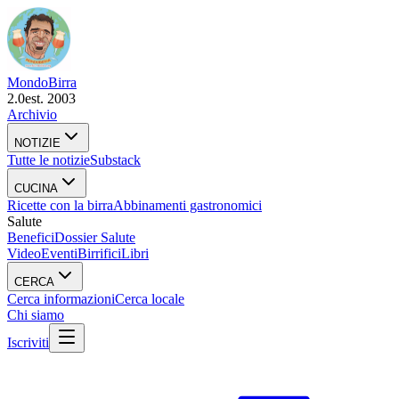
Mondo
Birra
2.0
est. 2003
Archivio
NOTIZIE
Tutte le notizie
Substack
CUCINA
Ricette con la birra
Abbinamenti gastronomici
Salute
Benefici
Dossier Salute
Video
Eventi
Birrifici
Libri
CERCA
Cerca informazioni
Cerca locale
Chi siamo
Iscriviti