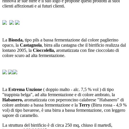
rinnova le sue birre e il suo logo e propone questi prodotti ai suoi
clienti affezionati e ai futuri clienti.
La
Bionda,
tipo pils a bassa fermentazione dal colore paglierino
opaco, la
Castagnola
, birra alla castagna che il birrificio realizza dal
lontano 2005, la
Cioccolella,
aromatizzata con fine cioccolato di
colore scuro ad alta fermentazione.
La
Estrema Unzione
( doppio malto - alc. 7,5 % vol ) di tipo
"trappista belga", ad alta fermentazione e di colore ambrato, la
Habanero,
aromatizzata con peperoncino calabrese "Habanero" di
colore ambrato a bassa fermentazione e la
Terry
(Birra rossa - 4,9 %
vol) di tipo bavarese, è una birra a bassa fermentazione, con leggero
sapore di caramello.
La struttura del birrificio è di circa 250 mq, chiuso il martedì,