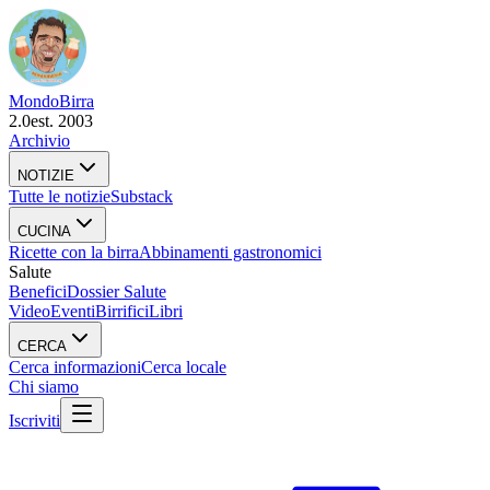
Mondo
Birra
2.0
est. 2003
Archivio
NOTIZIE
Tutte le notizie
Substack
CUCINA
Ricette con la birra
Abbinamenti gastronomici
Salute
Benefici
Dossier Salute
Video
Eventi
Birrifici
Libri
CERCA
Cerca informazioni
Cerca locale
Chi siamo
Iscriviti