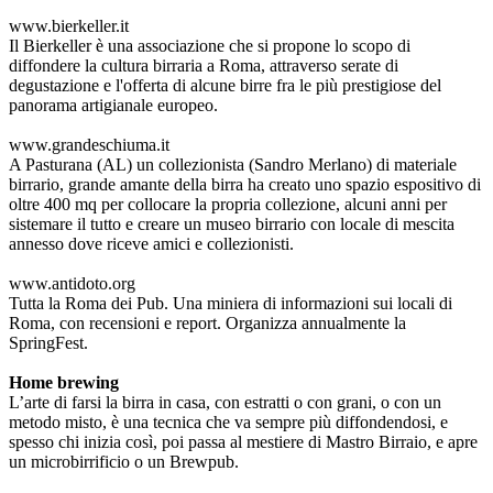
www.bierkeller.it
Il Bierkeller è una associazione che si propone lo scopo di
diffondere la cultura birraria a Roma, attraverso serate di
degustazione e l'offerta di alcune birre fra le più prestigiose del
panorama artigianale europeo.
www.grandeschiuma.it
A Pasturana (AL) un collezionista (Sandro Merlano) di materiale
birrario, grande amante della birra ha creato uno spazio espositivo di
oltre 400 mq per collocare la propria collezione, alcuni anni per
sistemare il tutto e creare un museo birrario con locale di mescita
annesso dove riceve amici e collezionisti.
www.antidoto.org
Tutta la Roma dei Pub. Una miniera di informazioni sui locali di
Roma, con recensioni e report. Organizza annualmente la
SpringFest.
Home brewing
L’arte di farsi la birra in casa, con estratti o con grani, o con un
metodo misto, è una tecnica che va sempre più diffondendosi, e
spesso chi inizia così, poi passa al mestiere di Mastro Birraio, e apre
un microbirrificio o un Brewpub.