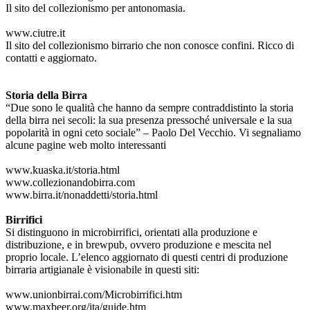
Il sito del collezionismo per antonomasia.
www.ciutre.it
Il sito del collezionismo birrario che non conosce confini. Ricco di
contatti e aggiornato.
Storia della Birra
“Due sono le qualità che hanno da sempre contraddistinto la storia
della birra nei secoli: la sua presenza pressoché universale e la sua
popolarità in ogni ceto sociale” – Paolo Del Vecchio. Vi segnaliamo
alcune pagine web molto interessanti
www.kuaska.it/storia.html
www.collezionandobirra.com
www.birra.it/nonaddetti/storia.html
Birrifici
Si distinguono in microbirrifici, orientati alla produzione e
distribuzione, e in brewpub, ovvero produzione e mescita nel
proprio locale. L’elenco aggiornato di questi centri di produzione
birraria artigianale è visionabile in questi siti:
www.unionbirrai.com/Microbirrifici.htm
www.maxbeer.org/ita/guide.htm