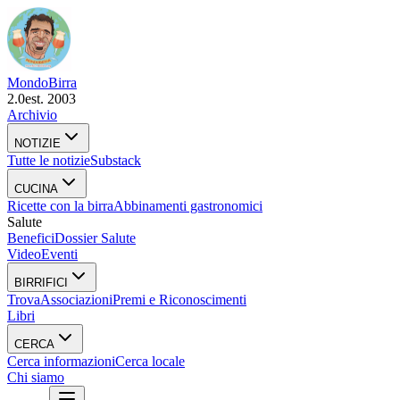
Mondo
Birra
2.0
est. 2003
Archivio
NOTIZIE
Tutte le notizie
Substack
CUCINA
Ricette con la birra
Abbinamenti gastronomici
Salute
Benefici
Dossier Salute
Video
Eventi
BIRRIFICI
Trova
Associazioni
Premi e Riconoscimenti
Libri
CERCA
Cerca informazioni
Cerca locale
Chi siamo