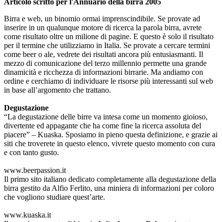
Articolo scritto per l'Annuario della birra 2005
Birra e web, un binomio ormai imprenscindibile. Se provate ad
inserire in un qualunque motore di ricerca la parola birra, avrete
come risultato oltre un milione di pagine. E questo è solo il risultato
per il termine che utilizziamo in Italia. Se provate a cercare termini
come beer o ale, vedrete dei risultati ancora più entusiasmanti. Il
mezzo di comunicazione del terzo millennio permette una grande
dinamicità e ricchezza di informazioni birrarie. Ma andiamo con
ordine e cerchiamo di individuare le risorse più interessanti sul web
in base all’argomento che trattano.
Degustazione
“La degustazione delle birre va intesa come un momento gioioso,
divertente ed appagante che ha come fine la ricerca assoluta del
piacere” – Kuaska. Sposiamo in pieno questa definizione, e grazie ai
siti che troverete in questo elenco, vivrete questo momento con cura
e con tanto gusto.
www.beerpassion.it
Il primo sito italiano dedicato completamente alla degustazione della
birra gestito da Alfio Ferlito, una miniera di informazioni per coloro
che vogliono studiare quest’arte.
www.kuaska.it