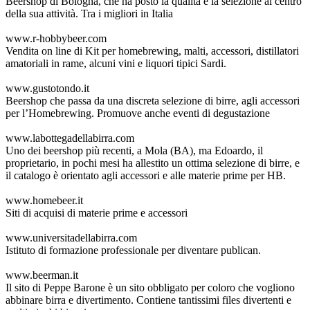
Beershop di Bologna, che ha posto la qualità e la selezione al centro
della sua attività. Tra i migliori in Italia
www.r-hobbybeer.com
Vendita on line di Kit per homebrewing, malti, accessori, distillatori
amatoriali in rame, alcuni vini e liquori tipici Sardi.
www.gustotondo.it
Beershop che passa da una discreta selezione di birre, agli accessori
per l’Homebrewing. Promuove anche eventi di degustazione
www.labottegadellabirra.com
Uno dei beershop più recenti, a Mola (BA), ma Edoardo, il
proprietario, in pochi mesi ha allestito un ottima selezione di birre, e
il catalogo è orientato agli accessori e alle materie prime per HB.
www.homebeer.it
Siti di acquisi di materie prime e accessori
www.universitadellabirra.com
Istituto di formazione professionale per diventare publican.
www.beerman.it
Il sito di Peppe Barone è un sito obbligato per coloro che vogliono
abbinare birra e divertimento. Contiene tantissimi files divertenti e