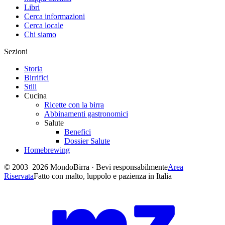
Libri
Cerca informazioni
Cerca locale
Chi siamo
Sezioni
Storia
Birrifici
Stili
Cucina
Ricette con la birra
Abbinamenti gastronomici
Salute
Benefici
Dossier Salute
Homebrewing
© 2003–2026 MondoBirra · Bevi responsabilmente
Area
Riservata
Fatto con malto, luppolo e pazienza in Italia