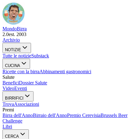
Mondo
Birra
2.0
est. 2003
Archivio
NOTIZIE
Tutte le notizie
Substack
CUCINA
Ricette con la birra
Abbinamenti gastronomici
Salute
Benefici
Dossier Salute
Video
Eventi
BIRRIFICI
Trova
Associazioni
Premi
Birra dell'Anno
Birraio dell'Anno
Premio Cerevisia
Brussels Beer
Challenge
Libri
CERCA