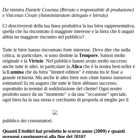
Da sinistra
Daniele Cosenza (Birraio e responsabile di produzione)
e Vincenzo Civale (Amministratore delegato e birraio)
Ci descriveresti della tua linea produttiva la tua birra rappresentativa,
quella che ha riscontrato il maggiore interesse e la birra che ti auguri
abbia un maggiore riscontro nel pubblico?
Tutte le birre hanno riscontrato forte interesse. Devo dire che nella
critica, in particolare, si sono distinte la
Tempore
, Saison molto
originale e la
Virtute
. Nel pubblico hanno avuto molto successo
anche tutte le altre, in particolare la
Alica
che è la nostra best-seller e
la
Lumina
che da birra "limited edition" è entrata tra le fisse a
grande richiesta. Ma anche le altre birre non citate hanno numerosi
estimatori! Io mi auguro che tutte le birre abbiano successo,
soprattutto in termini di soddisfazione del cliente! Ogni nostro
prodotto nasce da un "momento" o da una "occasione" speciale,
ogni birra ha la sua storia e cerchiamo di proporla al meglio per il
pubblico dei consumatori.
Quanti Ettolitri hai prodotto lo scorso anno (2009) e quanti
presumi raggiungerai alla fine del 2010?