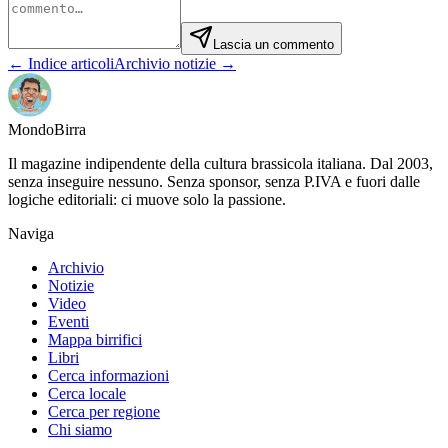
Lascia un commento
← Indice articoli
Archivio notizie →
Mondo
Birra
Il magazine indipendente della cultura brassicola italiana. Dal 2003,
senza inseguire nessuno. Senza sponsor, senza P.IVA e fuori dalle
logiche editoriali: ci muove solo la passione.
Naviga
Archivio
Notizie
Video
Eventi
Mappa birrifici
Libri
Cerca informazioni
Cerca locale
Cerca per regione
Chi siamo