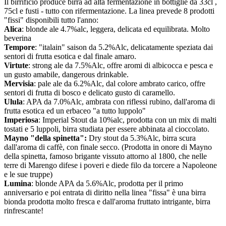
Il birrificio produce birra ad alta fermentazione in bottiglie da 33cl ,
75cl e fusti - tutto con rifermentazione. La linea prevede 8 prodotti
"fissi" disponibili tutto l'anno:
Alica
: blonde ale 4.7%alc, leggera, delicata ed equilibrata. Molto
beverina
Tempore
: "italain" saison da 5.2%Alc, delicatamente speziata dai
sentori di frutta esotica e dal finale amaro.
Virtute
: strong ale da 7.5%Alc, offre aromi di albicocca e pesca e
un gusto amabile, dangerous drinkable.
Mervisia
: pale ale da 6.2%Alc, dal colore ambrato carico, offre
sentori di frutta di bosco e delicato gusto di caramello.
Ulula
: APA da 7.0%Alc, ambrata con riflessi rubino, dall'aroma di
frutta esotica ed un erbaceo "a tutto luppolo"
Imperiosa
: Imperial Stout da 10%alc, prodotta con un mix di malti
tostati e 5 luppoli, birra studiata per essere abbinata al cioccolato.
Mayno "della spinetta":
Dry stout da 5.3%Alc, birra scura
dall'aroma di caffè, con finale secco. (Prodotta in onore di Mayno
della spinetta, famoso brigante vissuto attorno al 1800, che nelle
terre di Marengo difese i poveri e diede filo da torcere a Napoleone
e le sue truppe)
Lumina
: blonde APA da 5.6%Alc, prodotta per il primo
anniversario e poi entrata di diritto nella linea "fissa" è una birra
bionda prodotta molto fresca e dall'aroma fruttato intrigante, birra
rinfrescante!