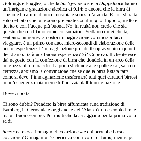
Goldings e Fuggles; o che la
barleywine ale
e la
Doppelbock
hanno
un’intrigante gradazione alcolica di 9,14; o ancora che la birra di
stagione ha aromi di noce moscata e scorza d’arancia. E non si tratta
solo del fatto che tutte sono preparate con il miglior luppolo, malto e
lievito e con l’acqua più buona. No, in realtà non credo che sia
questo che cerchiamo come consumatori. Vediamo un’etichetta,
sentiamo un nome, la nostra immaginazione comincia a farci
viaggiare, è un primo contatto, micro-secondi di elaborazione delle
nostre esperienze. L’immaginazione prende il sopravvento e quindi
decidiamo. Sarà una buona esperienza? Sì? Ci provo. Il cliente esce
dal negozio con la confezione di birra che dondola in un arco della
lunghezza di un braccio. La porta si chiude alle spalle e sai, sai con
certezza, abbiamo la convinzione che se quella birra è stata fatta
come si deve, l’immaginazione trasformerà tutti quei caratteri birrosi
in un’esperienza totalmente influenzata dall’immaginazione.
Dove ci porta
Ci sono dubbi? Prendete la birra affumicata (una tradizione di
Bamberg in Germania e oggi anche dell’Alaska), un esempio limite
ma un buon esempio. Per molti che la assaggiano per la prima volta
sa di
bacon
ed evoca immagini di colazione – e chi berrebbe birra a
colazione? O magari un’esperienza con ricordi di fumo, mentre per