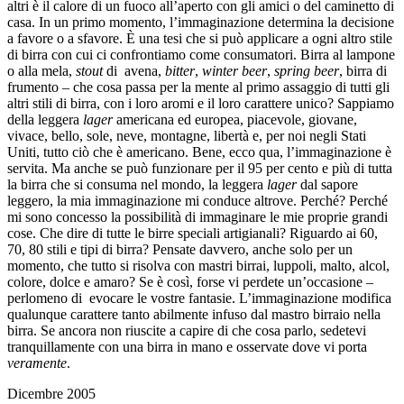
altri è il calore di un fuoco all’aperto con gli amici o del caminetto di
casa. In un primo momento, l’immaginazione determina la decisione
a favore o a sfavore. È una tesi che si può applicare a ogni altro stile
di birra con cui ci confrontiamo come consumatori. Birra al lampone
o alla mela,
stout
di avena,
bitter
,
winter beer
,
spring beer
, birra di
frumento – che cosa passa per la mente al primo assaggio di tutti gli
altri stili di birra, con i loro aromi e il loro carattere unico? Sappiamo
della leggera
lager
americana ed europea, piacevole, giovane,
vivace, bello, sole, neve, montagne, libertà e, per noi negli Stati
Uniti, tutto ciò che è americano. Bene, ecco qua, l’immaginazione è
servita. Ma anche se può funzionare per il 95 per cento e più di tutta
la birra che si consuma nel mondo, la leggera
lager
dal sapore
leggero, la mia immaginazione mi conduce altrove. Perché? Perché
mi sono concesso la possibilità di immaginare le mie proprie grandi
cose. Che dire di tutte le birre speciali artigianali? Riguardo ai 60,
70, 80 stili e tipi di birra? Pensate davvero, anche solo per un
momento, che tutto si risolva con mastri birrai, luppoli, malto, alcol,
colore, dolce e amaro? Se è così, forse vi perdete un’occasione –
perlomeno di evocare le vostre fantasie. L’immaginazione modifica
qualunque carattere tanto abilmente infuso dal mastro birraio nella
birra. Se ancora non riuscite a capire di che cosa parlo, sedetevi
tranquillamente con una birra in mano e osservate dove vi porta
veramente
.
Dicembre 2005