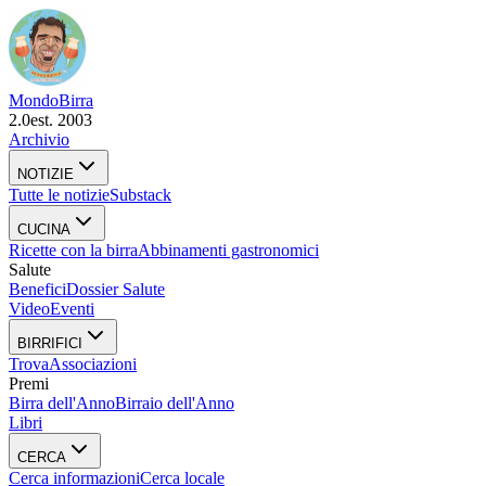
Mondo
Birra
2.0
est. 2003
Archivio
NOTIZIE
Tutte le notizie
Substack
CUCINA
Ricette con la birra
Abbinamenti gastronomici
Salute
Benefici
Dossier Salute
Video
Eventi
BIRRIFICI
Trova
Associazioni
Premi
Birra dell'Anno
Birraio dell'Anno
Libri
CERCA
Cerca informazioni
Cerca locale