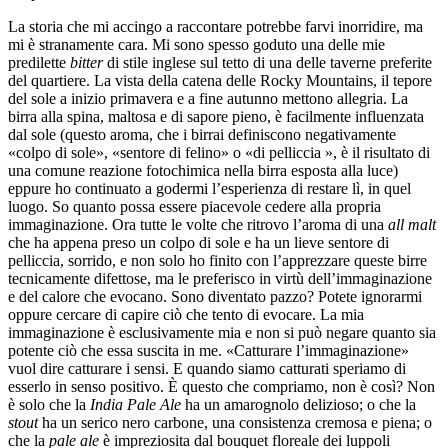
La storia che mi accingo a raccontare potrebbe farvi inorridire, ma
mi è stranamente cara. Mi sono spesso goduto una delle mie
predilette
bitter
di stile inglese sul tetto di una delle taverne preferite
del quartiere. La vista della catena delle Rocky Mountains, il tepore
del sole a inizio primavera e a fine autunno mettono allegria. La
birra alla spina, maltosa e di sapore pieno, è facilmente influenzata
dal sole (questo aroma, che i birrai definiscono negativamente
«colpo di sole», «sentore di felino» o «di pelliccia », è il risultato di
una comune reazione fotochimica nella birra esposta alla luce)
eppure ho continuato a godermi l’esperienza di restare lì, in quel
luogo. So quanto possa essere piacevole cedere alla propria
immaginazione. Ora tutte le volte che ritrovo l’aroma di una
all malt
che ha appena preso un colpo di sole e ha un lieve sentore di
pelliccia, sorrido, e non solo ho finito con l’apprezzare queste birre
tecnicamente difettose, ma le preferisco in virtù dell’immaginazione
e del calore che evocano. Sono diventato pazzo? Potete ignorarmi
oppure cercare di capire ciò che tento di evocare. La mia
immaginazione è esclusivamente mia e non si può negare quanto sia
potente ciò che essa suscita in me. «Catturare l’immaginazione»
vuol dire catturare i sensi. E quando siamo catturati speriamo di
esserlo in senso positivo. È questo che compriamo, non è così? Non
è solo che la
India Pale Ale
ha un amarognolo delizioso; o che la
stout
ha un serico nero carbone, una consistenza cremosa e piena; o
che la
pale ale
è impreziosita dal bouquet floreale dei luppoli