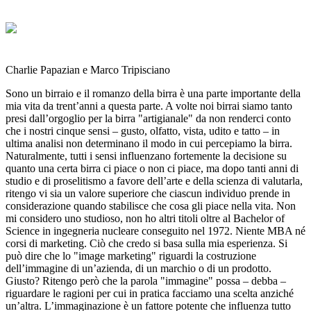
Charlie Papazian e Marco Tripisciano
Sono un birraio e il romanzo della birra è una parte importante della
mia vita da trent’anni a questa parte. A volte noi birrai siamo tanto
presi dall’orgoglio per la birra "artigianale" da non renderci conto
che i nostri cinque sensi – gusto, olfatto, vista, udito e tatto – in
ultima analisi non determinano il modo in cui percepiamo la birra.
Naturalmente, tutti i sensi influenzano fortemente la decisione su
quanto una certa birra ci piace o non ci piace, ma dopo tanti anni di
studio e di proselitismo a favore dell’arte e della scienza di valutarla,
ritengo vi sia un valore superiore che ciascun individuo prende in
considerazione quando stabilisce che cosa gli piace nella vita. Non
mi considero uno studioso, non ho altri titoli oltre al Bachelor of
Science in ingegneria nucleare conseguito nel 1972. Niente MBA né
corsi di marketing. Ciò che credo si basa sulla mia esperienza. Si
può dire che lo "image marketing" riguardi la costruzione
dell’immagine di un’azienda, di un marchio o di un prodotto.
Giusto? Ritengo però che la parola "immagine" possa – debba –
riguardare le ragioni per cui in pratica facciamo una scelta anziché
un’altra. L’immaginazione è un fattore potente che influenza tutto