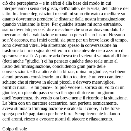
ciò che percepiamo – e in effetti è alla base del modo in cui
interpretiamo i sensi del gusto, dell'olfatto, della vista, dell'udito e del
tatto. In alcune degustazioni recenti mi sono ritrovato a meditare su
quanto dovremmo prendere le distanze dalla nostra immaginazione
quando valutiamo le birre. Per qualche istante mi sono estraniato,
siamo diventati per così dire macchine che si scambiavano dati. La
meccanica della valutazione umana ha perso il suo lustro. Nessuno
se n’è accorto, ma i miei occhi, sia pure per un breve lasso di tempo,
sono diventati vitrei. Ma altrettanto spesso la conversazione ha
trasformato il mio sguardo vitreo in un incantevole cielo azzurro di
speranza e realtà. A portare aria fresca tra i veterani valutatori di birra
(detti anche "giudici") ci ha pensato qualche dato reale unito al
lustro dell’immaginazione, concludendo gran parte delle
conversazioni. «Il carattere della birra», opina un giudice, «sebbene
alcuni possano considerarlo un difetto tecnico, è un vero carattere
schietto che si ritrova in alcuni piccoli e davvero meravigliosi
birrifici rurali – e mi piace». Si può vedere il sorriso sul volto di un
giudice, un piccolo passo verso il sogno di ricreare un giorno
quell’esperienza, rivivendo ora brevemente il ricordo e la situazione.
La birra con un carattere eccentrico, non perfetta tecnicamente,
aveva stimolato l’immaginazione e scaldato il cuore, il che forse
spiega perché paghiamo per bere birra. Semplicemente inalando
certi aromi, riesco a evocare giorni di piacere e rilassamento.
Colpo di sole