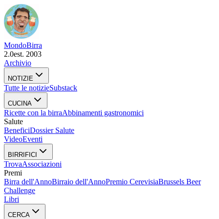
Mondo
Birra
2.0
est. 2003
Archivio
NOTIZIE
Tutte le notizie
Substack
CUCINA
Ricette con la birra
Abbinamenti gastronomici
Salute
Benefici
Dossier Salute
Video
Eventi
BIRRIFICI
Trova
Associazioni
Premi
Birra dell'Anno
Birraio dell'Anno
Premio Cerevisia
Brussels Beer
Challenge
Libri
CERCA