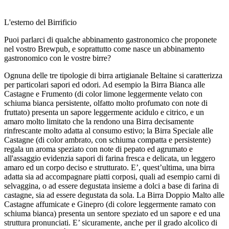
L'esterno del Birrificio
Puoi parlarci di qualche abbinamento gastronomico che proponete
nel vostro Brewpub, e soprattutto come nasce un abbinamento
gastronomico con le vostre birre?
Ognuna delle tre tipologie di birra artigianale Beltaine si caratterizza
per particolari sapori ed odori. Ad esempio la Birra Bianca alle
Castagne e Frumento (di color limone leggermente velato con
schiuma bianca persistente, olfatto molto profumato con note di
fruttato) presenta un sapore leggermente acidulo e citrico, e un
amaro molto limitato che la rendono una Birra decisamente
rinfrescante molto adatta al consumo estivo; la Birra Speciale alle
Castagne (di color ambrato, con schiuma compatta e persistente)
regala un aroma speziato con note di pepato ed agrumato e
all'assaggio evidenzia sapori di farina fresca e delicata, un leggero
amaro ed un corpo deciso e strutturato. E’, quest’ultima, una birra
adatta sia ad accompagnare piatti corposi, quali ad esempio carni di
selvaggina, o ad essere degustata insieme a dolci a base di farina di
castagne, sia ad essere degustata da sola. La Birra Doppio Malto alle
Castagne affumicate e Ginepro (di colore leggermente ramato con
schiuma bianca) presenta un sentore speziato ed un sapore e ed una
struttura pronunciati. E’ sicuramente, anche per il grado alcolico di