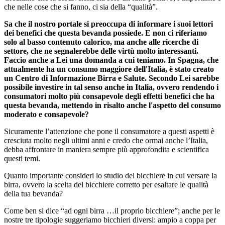
che nelle cose che si fanno, ci sia della “qualità”.
Sa che il nostro portale si preoccupa di informare i suoi lettori
dei benefici che questa bevanda possiede. E non ci riferiamo
solo al basso contenuto calorico, ma anche alle ricerche di
settore, che ne segnalerebbe delle virtù molto interessanti.
Faccio anche a Lei una domanda a cui teniamo. In Spagna, che
attualmente ha un consumo maggiore dell'Italia, è stato creato
un Centro di Informazione Birra e Salute. Secondo Lei sarebbe
possibile investire in tal senso anche in Italia, ovvero rendendo i
consumatori molto più consapevole degli effetti benefici che ha
questa bevanda, mettendo in risalto anche l'aspetto del consumo
moderato e consapevole?
Sicuramente l’attenzione che pone il consumatore a questi aspetti è
cresciuta molto negli ultimi anni e credo che ormai anche l’Italia,
debba affrontare in maniera sempre più approfondita e scientifica
questi temi.
Quanto importante consideri lo studio del bicchiere in cui versare la
birra, ovvero la scelta del bicchiere corretto per esaltare le qualità
della tua bevanda?
Come ben si dice “ad ogni birra …il proprio bicchiere”; anche per le
nostre tre tipologie suggeriamo bicchieri diversi: ampio a coppa per