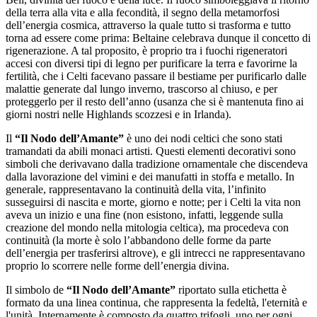
della terra alla vita e alla fecondità, il segno della metamorfosi
dell’energia cosmica, attraverso la quale tutto si trasforma e tutto
torna ad essere come prima: Beltaine celebrava dunque il concetto di
rigenerazione. A tal proposito, è proprio tra i fuochi rigeneratori
accesi con diversi tipi di legno per purificare la terra e favorirne la
fertilità, che i Celti facevano passare il bestiame per purificarlo dalle
malattie generate dal lungo inverno, trascorso al chiuso, e per
proteggerlo per il resto dell’anno (usanza che si è mantenuta fino ai
giorni nostri nelle Highlands scozzesi e in Irlanda).
Il
“Il Nodo dell’Amante”
è uno dei nodi celtici che sono stati
tramandati da abili monaci artisti. Questi elementi decorativi sono
simboli che derivavano dalla tradizione ornamentale che discendeva
dalla lavorazione del vimini e dei manufatti in stoffa e metallo. In
generale, rappresentavano la continuità della vita, l’infinito
susseguirsi di nascita e morte, giorno e notte; per i Celti la vita non
aveva un inizio e una fine (non esistono, infatti, leggende sulla
creazione del mondo nella mitologia celtica), ma procedeva con
continuità (la morte è solo l’abbandono delle forme da parte
dell’energia per trasferirsi altrove), e gli intrecci ne rappresentavano
proprio lo scorrere nelle forme dell’energia divina.
Il simbolo de
“Il Nodo dell’Amante”
riportato sulla etichetta è
formato da una linea continua, che rappresenta la fedeltà, l'eternità e
l'unità. Internamente è composto da quattro trifogli, uno per ogni