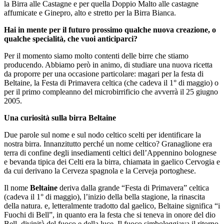
la Birra alle Castagne e per quella Doppio Malto alle castagne
affumicate e Ginepro, alto e stretto per la Birra Bianca.
Hai in mente per il futuro prossimo qualche nuova creazione, o
qualche specialità, che vuoi anticiparci?
Per il momento siamo molto contenti delle birre che stiamo
producendo. Abbiamo però in animo, di studiare una nuova ricetta
da proporre per una occasione particolare: magari per la festa di
Beltaine, la Festa di Primavera celtica (che cadeva il 1° di maggio) o
per il primo compleanno del microbirrificio che avverrà il 25 giugno
2005.
Una curiosità sulla birra Beltaine
Due parole sul nome e sul nodo celtico scelti per identificare la
nostra birra. Innanzitutto perché un nome celtico? Granaglione era
terra di confine degli insediamenti celtici dell’Appennino bolognese
e bevanda tipica dei Celti era la birra, chiamata in gaelico Cervogia e
da cui derivano la Cerveza spagnola e la Cerveja portoghese.
Il nome
Beltaine
deriva dalla grande “Festa di Primavera” celtica
(cadeva il 1° di maggio), l’inizio della bella stagione, la rinascita
della natura. e, letteralmente tradotto dal gaelico, Beltaine significa “i
Fuochi di Bell”, in quanto era la festa che si teneva in onore del dio
Bell, divinità del fuoco e della luce. Il fuoco simboleggiava il ritorno