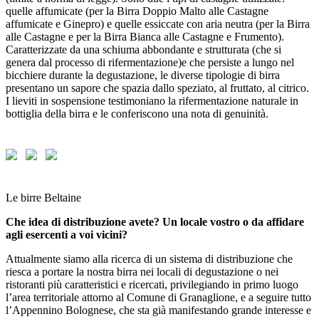
quelle affumicate (per la Birra Doppio Malto alle Castagne
affumicate e Ginepro) e quelle essiccate con aria neutra (per la Birra
alle Castagne e per la Birra Bianca alle Castagne e Frumento).
Caratterizzate da una schiuma abbondante
e strutturata (che si
genera dal processo di rifermentazione)
e che persiste a lungo nel
bicchiere durante la degustazione, le diverse tipologie di birra
presentano un sapore che spazia dallo speziato, al fruttato, al citrico.
I lieviti in sospensione testimoniano la rifermentazione naturale in
bottiglia della birra e le conferiscono una nota di genuinità.
Le birre Beltaine
Che idea di distribuzione avete? Un locale vostro o da affidare
agli esercenti a voi vicini?
Attualmente siamo alla ricerca di un sistema di distribuzione che
riesca a portare la nostra birra nei locali di degustazione o nei
ristoranti più caratteristici e ricercati, privilegiando in primo luogo
l’area territoriale attorno al Comune di Granaglione, e a seguire tutto
l’Appennino Bolognese, che sta già manifestando grande interesse e