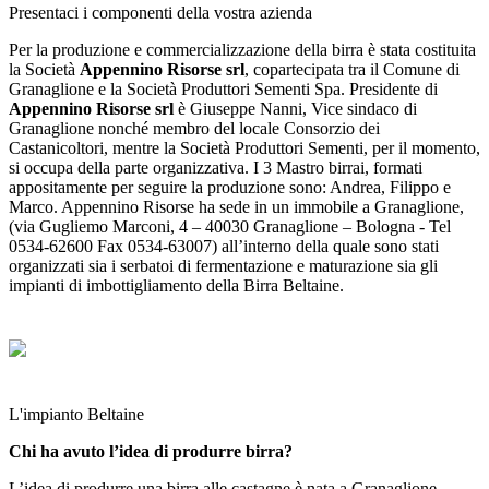
Presentaci i componenti della vostra azienda
Per la produzione e commercializzazione della birra è stata costituita
la Società
Appennino Risorse srl
, copartecipata tra il Comune di
Granaglione e la Società Produttori Sementi Spa. Presidente di
Appennino Risorse srl
è Giuseppe Nanni, Vice sindaco di
Granaglione nonché membro del locale Consorzio dei
Castanicoltori, mentre la Società Produttori Sementi, per il momento,
si occupa della parte organizzativa. I 3 Mastro birrai, formati
appositamente per seguire la produzione sono: Andrea, Filippo e
Marco.
Appennino Risorse ha sede in un immobile a Granaglione,
(via Gugliemo Marconi, 4 – 40030 Granaglione – Bologna - Tel
0534-62600 Fax 0534-63007) all’interno della quale sono stati
organizzati sia i serbatoi di fermentazione e maturazione sia gli
impianti di imbottigliamento della Birra Beltaine.
L'impianto Beltaine
Chi ha avuto l’idea di produrre birra?
L’idea di produrre una birra alle castagne è nata a Granaglione