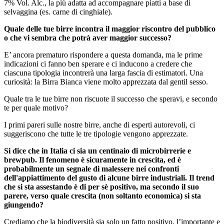
7% Vol. Alc., la più adatta ad accompagnare piatti a base di
selvaggina (es. carne di cinghiale).
Quale delle tue birre incontra il maggior riscontro del pubblico
o che vi sembra che potrà aver maggior successo?
E’ ancora prematuro rispondere a questa domanda, ma le prime
indicazioni ci fanno ben sperare e ci inducono a credere che
ciascuna tipologia incontrerà una larga fascia di estimatori. Una
curiosità: la Birra Bianca viene molto apprezzata dal gentil sesso.
Quale tra le tue birre non riscuote il successo che speravi, e secondo
te per quale motivo?
I primi pareri sulle nostre birre, anche di esperti autorevoli, ci
suggeriscono che tutte le tre tipologie vengono apprezzate.
Si dice che in Italia ci sia un centinaio di microbirrerie e
brewpub. Il fenomeno è sicuramente in crescita, ed è
probabilmente un segnale di malessere nei confronti
dell'appiattimento del gusto di alcune birre industriali. Il trend
che si sta assestando è di per sè positivo, ma secondo il suo
parere, verso quale crescita (non soltanto economica) si sta
giungendo?
Crediamo che la biodiversità sia solo un fatto positivo, l’importante e