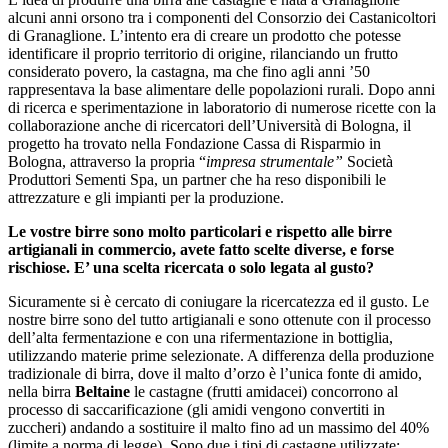
alcuni anni orsono tra i componenti del Consorzio dei Castanicoltori
di Granaglione. L’intento era di creare un prodotto che potesse
identificare il proprio territorio di origine, rilanciando un frutto
considerato povero, la castagna, ma che fino agli anni ’50
rappresentava la base alimentare delle popolazioni rurali. Dopo anni
di ricerca e sperimentazione in laboratorio di numerose ricette con la
collaborazione anche di ricercatori dell’Università di Bologna, il
progetto ha trovato nella Fondazione Cassa di Risparmio in
Bologna, attraverso la propria “
impresa strumentale”
Società
Produttori Sementi Spa, un partner che ha reso disponibili le
attrezzature e gli impianti per la produzione.
Le vostre birre sono molto particolari e rispetto alle birre
artigianali in commercio, avete fatto scelte diverse, e forse
rischiose. E’ una scelta ricercata o solo legata al gusto?
Sicuramente si è cercato di coniugare la ricercatezza ed il gusto. Le
nostre birre sono del tutto artigianali e sono ottenute con il processo
dell’alta fermentazione e con una rifermentazione in bottiglia,
utilizzando materie prime selezionate.
A differenza della produzione
tradizionale di birra, dove il malto d’orzo è l’unica fonte di amido,
nella birra
Beltaine
le castagne (frutti amidacei) concorrono al
processo di saccarificazione (gli amidi vengono convertiti in
zuccheri) andando a sostituire il malto fino ad un massimo del 40%
(limite a norma di legge).
Sono due i tipi di castagne utilizzate: