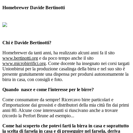
Homebrewer Davide Bertinotti
Chi è Davide Bertinotti?
Homebrewer da tanti anni, ha realizzato alcuni anni fa il sito
www.bertinotti.org
e da poco tempo anche il sito
www.microbirrifici.org
. Come docente ha insegnato nei corsi targati
Unionbirrai per la produzione casalinga della birra e nel suo sito è
presente gratuitamente una dispensa per prodursi autonomamente la
birra in casa, con consigli e foto.
Quando nasce e come l'interesse per le birre?
Come consumatore da sempre! Ricercavo birre particolari e
d'importazione dai grossisti e distributori della mia città fin dai primi
anni 80. Alcune cose interessanti si riuscivano anche a trovare
(ricordo la Perfort Brune ad esempio...
Come hai scoperto che potevi farti la birra in casa e soprattutto
la scelta di farsela in casa e di proseguire nel farsela, deriva