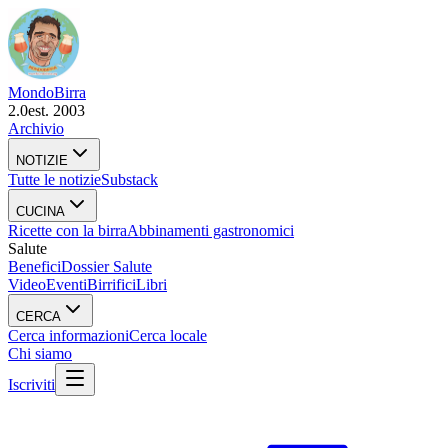
Mondo
Birra
2.0
est. 2003
Archivio
NOTIZIE
Tutte le notizie
Substack
CUCINA
Ricette con la birra
Abbinamenti gastronomici
Salute
Benefici
Dossier Salute
Video
Eventi
Birrifici
Libri
CERCA
Cerca informazioni
Cerca locale
Chi siamo
Iscriviti