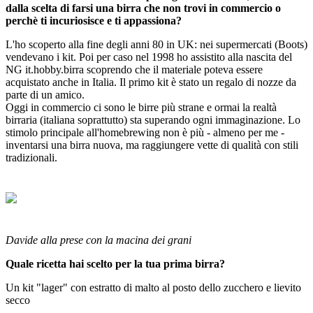
dalla scelta di farsi una birra che non trovi in commercio o
perchè ti incuriosisce e ti appassiona?
L'ho scoperto alla fine degli anni 80 in UK: nei supermercati (Boots)
vendevano i kit. Poi per caso nel 1998 ho assistito alla nascita del
NG it.hobby.birra scoprendo che il materiale poteva essere
acquistato anche in Italia. Il primo kit è stato un regalo di nozze da
parte di un amico.
Oggi in commercio ci sono le birre più strane e ormai la realtà
birraria (italiana soprattutto) sta superando ogni immaginazione. Lo
stimolo principale all'homebrewing non è più - almeno per me -
inventarsi una birra nuova, ma raggiungere vette di qualità con stili
tradizionali.
Davide alla prese con la macina dei grani
Quale ricetta hai scelto per la tua prima birra?
Un kit "lager" con estratto di malto al posto dello zucchero e lievito
secco