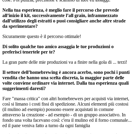
Nella tua esperienza, è meglio fare il percorso che prevede
all’inizio il kit, successivamente l’all grain, inframmezzato
dall’utilizzo degli estratti o puoi consigliare anche altre strade
da sperimentare?
Sicuramente questo è il percorso ottimale!
Di solito qualche tuo amico assaggia le tue produzioni o
preferisci tenertele per te?
La gran parte delle mie produzioni va a finire nella gola di ... terzi!
Il settore dell’homebrewing è ancora acerbo, sono pochi i punti
vendita che hanno una scelta discreta, la maggior parte delle
volte conviene ordinare via internet. Dalla tua esperienza quali
suggerimenti daresti?
Fare "massa critica" con altri homebrewers per acquisti via internet,
così si limano i costi fissi di spedizione. Alcuni elementi più costosi
(il mulino ad esempio) possono essere acquistati in comune
attraverso la creazione - ad esempio - di un gruppo associativo. In
fondo una volta facevano così: c'era il mulino ed il forno comunale...
ed il pane veniva fatto a turno da ogni famiglia