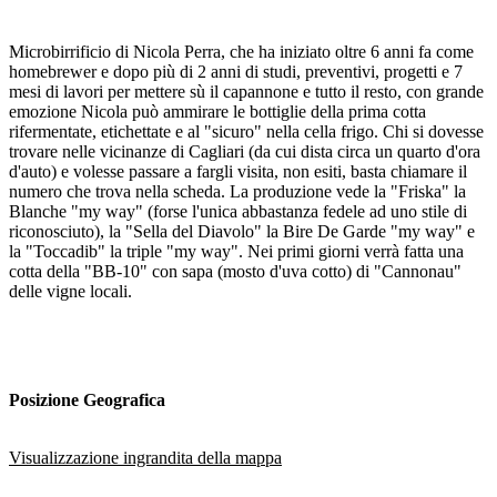
Microbirrificio di Nicola Perra, che ha iniziato oltre 6 anni fa come
homebrewer e dopo più di 2 anni di studi, preventivi, progetti e 7
mesi di lavori per mettere sù il capannone e tutto il resto, con grande
emozione Nicola può ammirare le bottiglie della prima cotta
rifermentate, etichettate e al "sicuro" nella cella frigo. Chi si dovesse
trovare nelle vicinanze di Cagliari (da cui dista circa un quarto d'ora
d'auto) e volesse passare a fargli visita, non esiti, basta chiamare il
numero che trova nella scheda. La produzione vede la "Friska" la
Blanche "my way" (forse l'unica abbastanza fedele ad uno stile di
riconosciuto), la "Sella del Diavolo" la Bire De Garde "my way" e
la "Toccadib" la triple "my way". Nei primi giorni verrà fatta una
cotta della "BB-10" con sapa (mosto d'uva cotto) di "Cannonau"
delle vigne locali.
Posizione Geografica
Visualizzazione ingrandita della mappa