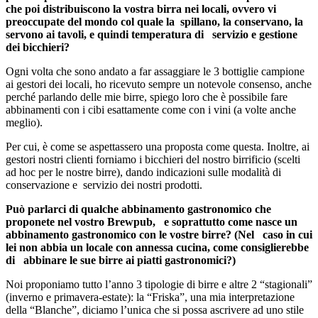
che poi distribuiscono la vostra birra nei locali, ovvero vi
preoccupate del mondo col quale la spillano, la conservano, la
servono ai tavoli, e quindi temperatura di servizio e gestione
dei bicchieri?
Ogni volta che sono andato a far assaggiare le 3 bottiglie campione
ai gestori dei locali, ho ricevuto sempre un notevole consenso, anche
perché parlando delle mie birre, spiego loro che è possibile fare
abbinamenti con i cibi esattamente come con i vini (a volte anche
meglio).
Per cui, è come se aspettassero una proposta come questa. Inoltre, ai
gestori nostri clienti forniamo i bicchieri del nostro birrificio (scelti
ad hoc per le nostre birre), dando indicazioni sulle modalità di
conservazione e servizio dei nostri prodotti.
Può parlarci di qualche abbinamento gastronomico che
proponete nel vostro Brewpub, e soprattutto come nasce un
abbinamento gastronomico con le vostre birre? (Nel caso in cui
lei non abbia un locale con annessa cucina, come consiglierebbe
di abbinare le sue birre ai piatti gastronomici?)
Noi proponiamo tutto l’anno 3 tipologie di birre e altre 2 “stagionali”
(inverno e primavera-estate): la “Friska”, una mia interpretazione
della “Blanche”, diciamo l’unica che si possa ascrivere ad uno stile