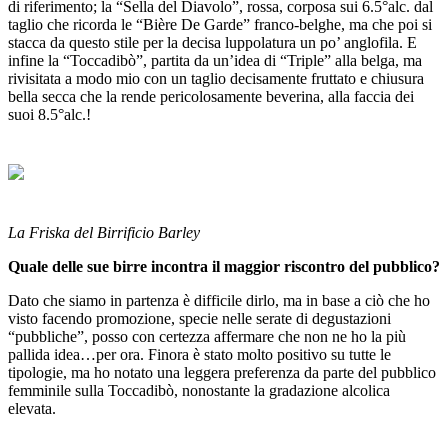
di riferimento; la “Sella del Diavolo”, rossa, corposa sui 6.5°alc. dal
taglio che ricorda le “Bière De Garde” franco-belghe, ma che poi si
stacca da questo stile per la decisa luppolatura un po’ anglofila. E
infine la “Toccadibò”, partita da un’idea di “Triple” alla belga, ma
rivisitata a modo mio con un taglio decisamente fruttato e chiusura
bella secca che la rende pericolosamente beverina, alla faccia dei
suoi 8.5°alc.!
La Friska del Birrificio Barley
Quale delle sue birre incontra il maggior riscontro del pubblico?
Dato che siamo in partenza è difficile dirlo, ma in base a ciò che ho
visto facendo promozione, specie nelle serate di degustazioni
“pubbliche”, posso con certezza affermare che non ne ho la più
pallida idea…per ora. Finora è stato molto positivo su tutte le
tipologie, ma ho notato una leggera preferenza da parte del pubblico
femminile sulla Toccadibò, nonostante la gradazione alcolica
elevata.