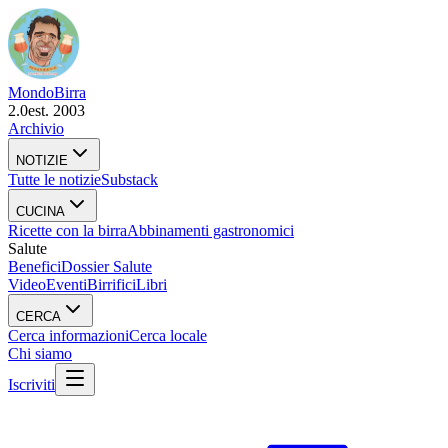
Mondo
Birra
2.0
est. 2003
Archivio
NOTIZIE
Tutte le notizie
Substack
CUCINA
Ricette con la birra
Abbinamenti gastronomici
Salute
Benefici
Dossier Salute
Video
Eventi
Birrifici
Libri
CERCA
Cerca informazioni
Cerca locale
Chi siamo
Iscriviti