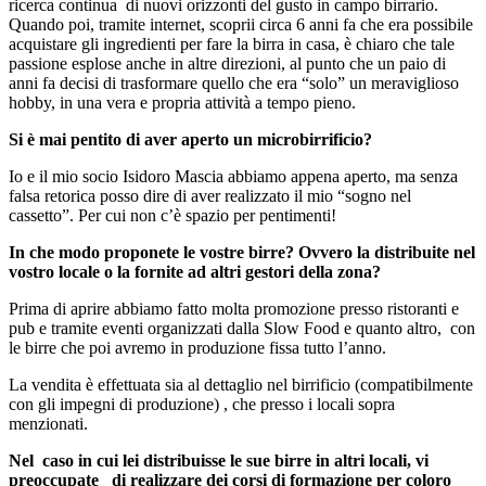
ricerca continua di nuovi orizzonti del gusto in campo birrario.
Quando poi, tramite internet, scoprii circa 6 anni fa che era possibile
acquistare gli ingredienti per fare la birra in casa, è chiaro che tale
passione esplose anche in altre direzioni, al punto che un paio di
anni fa decisi di trasformare quello che era “solo” un meraviglioso
hobby, in una vera e propria attività a tempo pieno.
Si è mai pentito di aver aperto un microbirrificio?
Io e il mio socio Isidoro Mascia abbiamo appena aperto, ma senza
falsa retorica posso dire di aver realizzato il mio “sogno nel
cassetto”. Per cui non c’è spazio per pentimenti!
In che modo proponete le vostre birre? Ovvero la distribuite nel
vostro locale o la fornite ad altri gestori della zona?
Prima di aprire abbiamo fatto molta promozione presso ristoranti e
pub e tramite eventi organizzati dalla Slow Food e quanto altro, con
le birre che poi avremo in produzione fissa tutto l’anno.
La vendita è effettuata sia al dettaglio nel birrificio (compatibilmente
con gli impegni di produzione) , che presso i locali sopra
menzionati.
Nel caso in cui lei distribuisse le sue birre in altri locali, vi
preoccupate di realizzare dei corsi di formazione per coloro