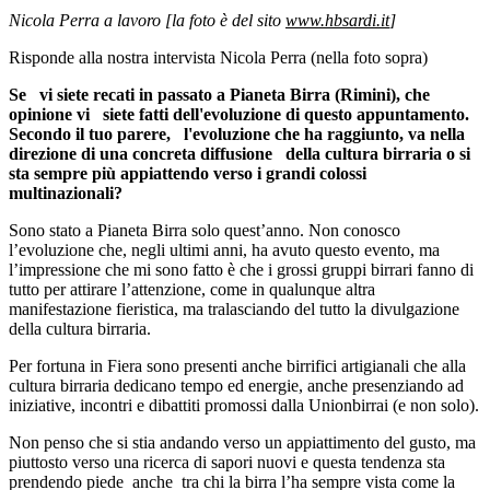
Nicola Perra a lavoro [la foto è del sito
www.hbsardi.it
]
Risponde alla nostra intervista Nicola Perra (nella foto sopra)
Se vi siete recati in passato a Pianeta Birra (Rimini), che
opinione vi siete fatti dell'evoluzione di questo appuntamento.
Secondo il tuo parere, l'evoluzione che ha raggiunto, va nella
direzione di una concreta diffusione della cultura birraria o si
sta sempre più appiattendo verso i grandi colossi
multinazionali?
Sono stato a Pianeta Birra solo quest’anno. Non conosco
l’evoluzione che, negli ultimi anni, ha avuto questo evento, ma
l’impressione che mi sono fatto è che i grossi gruppi birrari fanno di
tutto per attirare l’attenzione, come in qualunque altra
manifestazione fieristica, ma tralasciando del tutto la divulgazione
della cultura birraria.
Per fortuna in Fiera sono presenti anche birrifici artigianali che alla
cultura birraria dedicano tempo ed energie, anche presenziando ad
iniziative, incontri e dibattiti promossi dalla Unionbirrai (e non solo).
Non penso che si stia andando verso un appiattimento del gusto, ma
piuttosto verso una ricerca di sapori nuovi e questa tendenza sta
prendendo piede anche tra chi la birra l’ha sempre vista come la