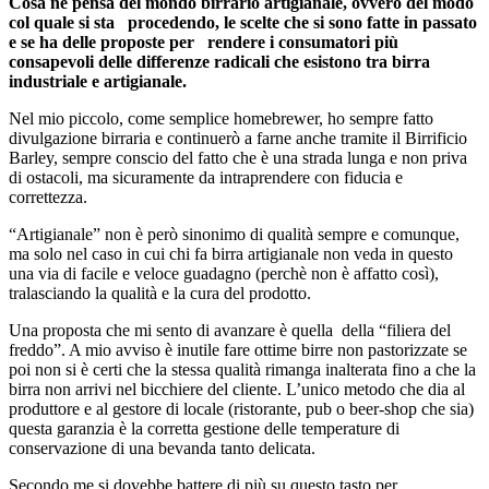
Cosa ne pensa del mondo birrario artigianale, ovvero del modo
col quale si sta procedendo, le scelte che si sono fatte in passato
e se ha delle proposte per rendere i consumatori più
consapevoli delle differenze radicali che esistono tra birra
industriale e artigianale.
Nel mio piccolo, come semplice homebrewer, ho sempre fatto
divulgazione birraria e continuerò a farne anche tramite il Birrificio
Barley, sempre conscio del fatto che è una strada lunga e non priva
di ostacoli, ma sicuramente da intraprendere con fiducia e
correttezza.
“Artigianale” non è però sinonimo di qualità sempre e comunque,
ma solo nel caso in cui chi fa birra artigianale non veda in questo
una via di facile e veloce guadagno (perchè non è affatto così),
tralasciando la qualità e la cura del prodotto.
Una proposta che mi sento di avanzare è quella della “filiera del
freddo”. A mio avviso è inutile fare ottime birre non pastorizzate se
poi non si è certi che la stessa qualità rimanga inalterata fino a che la
birra non arrivi nel bicchiere del cliente. L’unico metodo che dia al
produttore e al gestore di locale (ristorante, pub o beer-shop che sia)
questa garanzia è la corretta gestione delle temperature di
conservazione di una bevanda tanto delicata.
Secondo me si dovebbe battere di più su questo tasto per