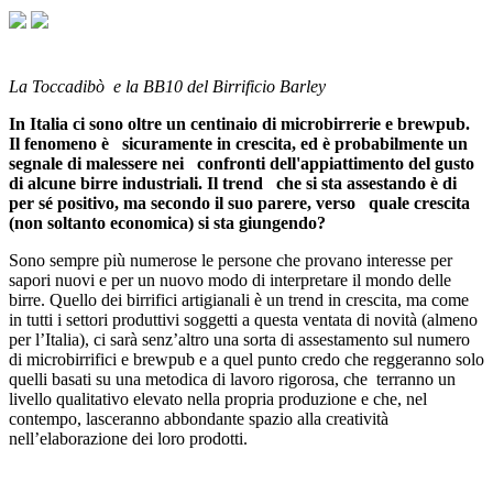
La Toccadibò e la BB10
del Birrificio Barley
In Italia ci sono oltre un centinaio di microbirrerie e brewpub.
Il fenomeno è sicuramente in crescita, ed è probabilmente un
segnale di malessere nei confronti dell'appiattimento del gusto
di alcune birre industriali. Il trend che si sta assestando è di
per sé positivo, ma secondo il suo parere, verso quale crescita
(non soltanto economica) si sta giungendo?
Sono sempre più numerose le persone che provano interesse per
sapori nuovi e per un nuovo modo di interpretare il mondo delle
birre. Quello dei birrifici artigianali è un trend in crescita, ma come
in tutti i settori produttivi soggetti a questa ventata di novità (almeno
per l’Italia), ci sarà senz’altro una sorta di assestamento sul numero
di microbirrifici e brewpub e a quel punto credo che reggeranno solo
quelli basati su una metodica di lavoro rigorosa, che terranno un
livello qualitativo elevato nella propria produzione e che, nel
contempo, lasceranno abbondante spazio alla creatività
nell’elaborazione dei loro prodotti.