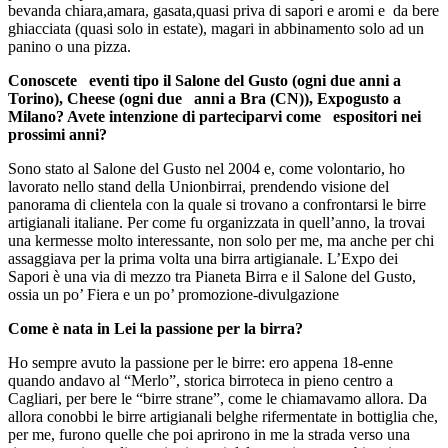
bevanda chiara,amara, gasata,quasi priva di sapori e aromi e da bere
ghiacciata (quasi solo in estate), magari in abbinamento solo ad un
panino o una pizza.
Conoscete eventi tipo il Salone del Gusto (ogni due anni a
Torino), Cheese (ogni due anni a Bra (CN)), Expogusto a
Milano? Avete intenzione di parteciparvi come espositori nei
prossimi anni?
Sono stato al Salone del Gusto nel 2004 e, come volontario, ho
lavorato nello stand della Unionbirrai, prendendo visione del
panorama di clientela con la quale si trovano a confrontarsi le birre
artigianali italiane. Per come fu organizzata in quell’anno, la trovai
una kermesse molto interessante, non solo per me, ma anche per chi
assaggiava per la prima volta una birra artigianale. L’Expo dei
Sapori è una via di mezzo tra Pianeta Birra e il Salone del Gusto,
ossia un po’ Fiera e un po’ promozione-divulgazione
Come è nata in Lei la passione per la birra?
Ho sempre avuto la passione per le birre: ero appena 18-enne
quando andavo al “Merlo”, storica birroteca in pieno centro a
Cagliari, per bere le “birre strane”, come le chiamavamo allora. Da
allora conobbi le birre artigianali belghe rifermentate in bottiglia che,
per me, furono quelle che poi aprirono in me la strada verso una