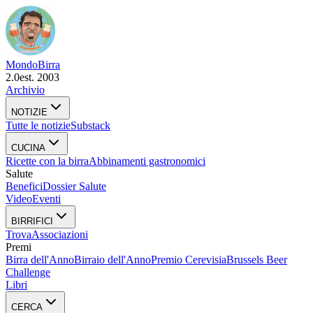
Mondo
Birra
2.0
est. 2003
Archivio
NOTIZIE
Tutte le notizie
Substack
CUCINA
Ricette con la birra
Abbinamenti gastronomici
Salute
Benefici
Dossier Salute
Video
Eventi
BIRRIFICI
Trova
Associazioni
Premi
Birra dell'Anno
Birraio dell'Anno
Premio Cerevisia
Brussels Beer
Challenge
Libri
CERCA