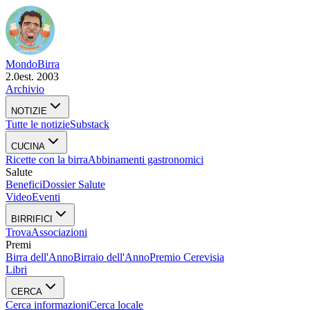
Mondo
Birra
2.0
est. 2003
Archivio
NOTIZIE
Tutte le notizie
Substack
CUCINA
Ricette con la birra
Abbinamenti gastronomici
Salute
Benefici
Dossier Salute
Video
Eventi
BIRRIFICI
Trova
Associazioni
Premi
Birra dell'Anno
Birraio dell'Anno
Premio Cerevisia
Libri
CERCA
Cerca informazioni
Cerca locale