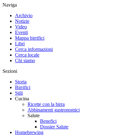
Naviga
Archivio
Notizie
Video
Eventi
Mappa birrifici
Libri
Cerca informazioni
Cerca locale
Chi siamo
Sezioni
Storia
Birrifici
Stili
Cucina
Ricette con la birra
Abbinamenti gastronomici
Salute
Benefici
Dossier Salute
Homebrewing