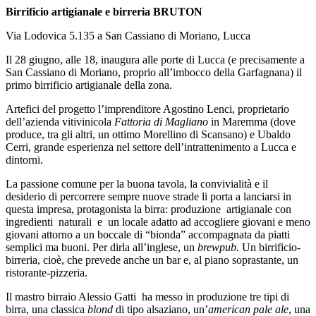
Birrificio artigianale e birreria BRUTON
Via Lodovica 5.135 a San Cassiano di Moriano, Lucca
Il 28 giugno, alle 18, inaugura alle porte di Lucca (e precisamente a
San Cassiano di Moriano, proprio all’imbocco della Garfagnana) il
primo birrificio artigianale della zona.
Artefici del progetto l’imprenditore Agostino Lenci, proprietario
dell’azienda vitivinicola
Fattoria di Magliano
in Maremma (dove
produce, tra gli altri, un ottimo Morellino di Scansano) e Ubaldo
Cerri, grande esperienza nel settore dell’intrattenimento a Lucca e
dintorni.
La passione comune per la buona tavola, la convivialità e il
desiderio di percorrere sempre nuove strade li porta a lanciarsi in
questa impresa, protagonista la birra: produzione artigianale con
ingredienti naturali e un locale adatto ad accogliere giovani e meno
giovani attorno a un boccale di “bionda” accompagnata da piatti
semplici ma buoni. Per dirla all’inglese, un
brewpub.
Un birrificio-
birreria, cioè, che prevede anche un bar e, al piano soprastante, un
ristorante-pizzeria.
Il mastro birraio Alessio Gatti ha messo in produzione tre tipi di
birra, una classica
blond
di tipo alsaziano, un’
american pale ale
, una