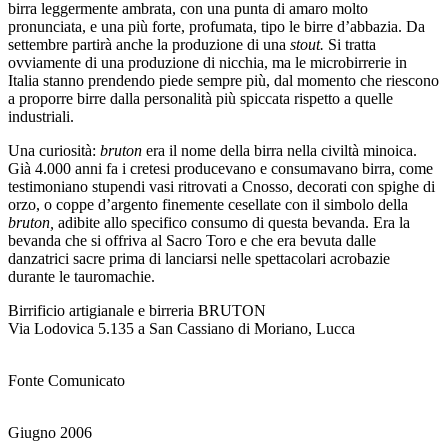
birra leggermente ambrata, con una punta di amaro molto
pronunciata, e una più forte, profumata, tipo le birre d’abbazia. Da
settembre partirà anche la produzione di una
stout.
Si tratta
ovviamente di una produzione di nicchia, ma le microbirrerie in
Italia stanno prendendo piede sempre più, dal momento che riescono
a proporre birre dalla personalità più spiccata rispetto a quelle
industriali.
Una curiosità:
bruton
era il nome della birra nella civiltà minoica.
Già 4.000 anni fa i cretesi producevano e consumavano birra, come
testimoniano stupendi vasi ritrovati a Cnosso, decorati con spighe di
orzo, o coppe d’argento finemente cesellate con il simbolo della
bruton,
adibite allo specifico consumo di questa bevanda. Era la
bevanda che si offriva al Sacro Toro e che era bevuta dalle
danzatrici sacre prima di lanciarsi nelle spettacolari acrobazie
durante le tauromachie.
Birrificio artigianale e birreria BRUTON
Via Lodovica 5.135 a San Cassiano di Moriano, Lucca
Fonte Comunicato
Giugno 2006