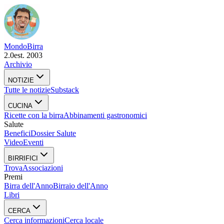
Mondo
Birra
2.0
est. 2003
Archivio
NOTIZIE
Tutte le notizie
Substack
CUCINA
Ricette con la birra
Abbinamenti gastronomici
Salute
Benefici
Dossier Salute
Video
Eventi
BIRRIFICI
Trova
Associazioni
Premi
Birra dell'Anno
Birraio dell'Anno
Libri
CERCA
Cerca informazioni
Cerca locale