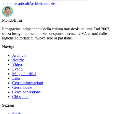
← Indice articoli
Archivio notizie →
Mondo
Birra
Il magazine indipendente della cultura brassicola italiana. Dal 2003,
senza inseguire nessuno. Senza sponsor, senza P.IVA e fuori dalle
logiche editoriali: ci muove solo la passione.
Naviga
Archivio
Notizie
Video
Eventi
Mappa birrifici
Libri
Cerca informazioni
Cerca locale
Cerca per regione
Chi siamo
Sezioni
Storia