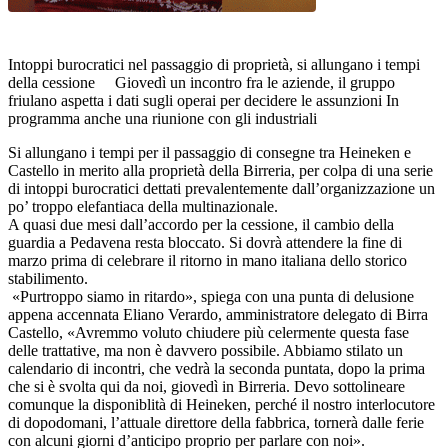
Intoppi burocratici nel passaggio di proprietà, si allungano i tempi
della cessione Giovedì un incontro fra le aziende, il gruppo
friulano aspetta i dati sugli operai per decidere le assunzioni In
programma anche una riunione con gli industriali
Si allungano i tempi per il passaggio di consegne tra Heineken e
Castello in merito alla proprietà della Birreria, per colpa di una serie
di intoppi burocratici dettati prevalentemente dall’organizzazione un
po’ troppo elefantiaca della multinazionale.
A quasi due mesi dall’accordo per la cessione, il cambio della
guardia a Pedavena resta bloccato. Si dovrà attendere la fine di
marzo prima di celebrare il ritorno in mano italiana dello storico
stabilimento.
«Purtroppo siamo in ritardo», spiega con una punta di delusione
appena accennata Eliano Verardo, amministratore delegato di Birra
Castello, «Avremmo voluto chiudere più celermente questa fase
delle trattative, ma non è davvero possibile. Abbiamo stilato un
calendario di incontri, che vedrà la seconda puntata, dopo la prima
che si è svolta qui da noi, giovedì in Birreria. Devo sottolineare
comunque la disponiblità di Heineken, perché il nostro interlocutore
di dopodomani, l’attuale direttore della fabbrica, tornerà dalle ferie
con alcuni giorni d’anticipo proprio per parlare con noi».