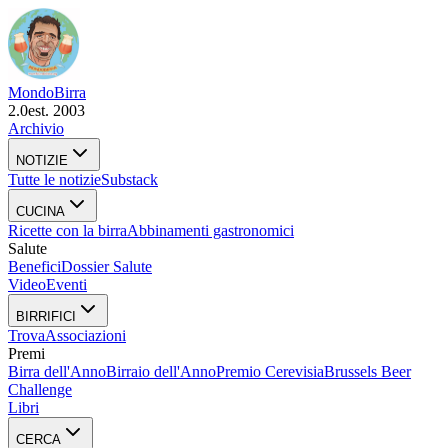
Mondo
Birra
2.0
est. 2003
Archivio
NOTIZIE
Tutte le notizie
Substack
CUCINA
Ricette con la birra
Abbinamenti gastronomici
Salute
Benefici
Dossier Salute
Video
Eventi
BIRRIFICI
Trova
Associazioni
Premi
Birra dell'Anno
Birraio dell'Anno
Premio Cerevisia
Brussels Beer
Challenge
Libri
CERCA