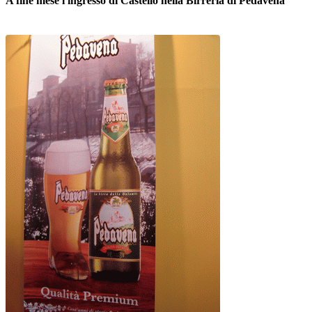
A fine mese l'ingresso di Castello nella Birreria di Pedavena