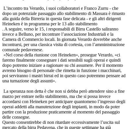
L’incontro tra Verardo, i suoi collaboratori e Franco Zurru - che
dopo un potenziale passaggio allo stabilimento di Massara è rimasto
alla guida della Birreria in questa fase delicata - e gli altri dirigenti
Heineken è in programma per le 13 allo stabilimento
. A seguire, verso le 15, i responsabili di Birra Castello saliranno
invece a Belluno, per incontrare l’associazione Industriali e la
Camera di Commercio locali. In giornata Verardo dovrebbe anche
incontrarsi, per una classica visita di cortesia, con l’amministrazione
comunale pedavenese.
«Nel corso della riunione con Heineken», prosegue Verardo, «ci
faremo finalmente consegnare i dati sensibili sugli operai e quindi
dopo potremo iniziare a ragionare su chi assumere. Per il momento
avremo bisogno di personale che rimetta in funzione i macchinari,
poi serviranno i mastri birrai ed in questo caso potremmo pensare ad
una turnazione degli assunti».
La speranza non detta è che non si debba però attendere sino a fine
marzo per entrare nello stabilimento, ma che si possa invece
accordarsi con Heineken per anticipare quantomeno l’ingresso degli
operai addetti alla manutenzione degli impianti, in modo da poter
partire con la produzione praticamente al momento del passaggio
delle consegne.
Questo consentirebbe di non ritardare eccessivamente l’uscita sul
mercato della birra Pedavena, che in queste settimane ha già