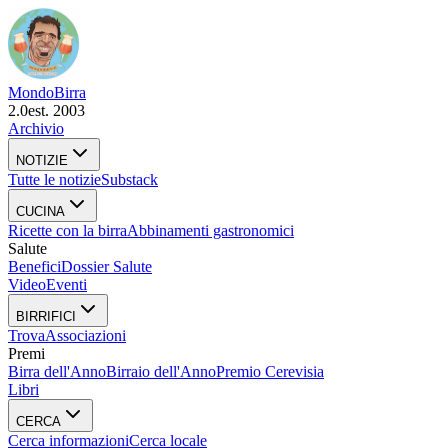
Mondo
Birra
2.0
est. 2003
Archivio
NOTIZIE
Tutte le notizie
Substack
CUCINA
Ricette con la birra
Abbinamenti gastronomici
Salute
Benefici
Dossier Salute
Video
Eventi
BIRRIFICI
Trova
Associazioni
Premi
Birra dell'Anno
Birraio dell'Anno
Premio Cerevisia
Libri
CERCA
Cerca informazioni
Cerca locale