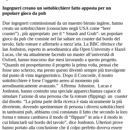
Ingegneri creano un sottobicchiere fatto apposta per un
popolare gioco da pub
Due ingegneri commissionati da un maestro birraio inglese, hanno
creato un sottobicchiere (conosciuto negli USA come “beer
coaster”) , più appropriato per il “ Smash and Grab”- un popolare
gioco da pub che consiste nel far saltare un coaster dal bordo del
tavolo, farlo roteare e afferrarlo a mezz’aria. La BBC riferisce che
Ian Jonhston, esperto in aerodinamica alla Open University e Hazel
Lucas, che sta attualmente facendo un master all’università di
Oxford, hanno trascorso due mesi lavorando a questo progetto.
“Quando mi prospettarono il progetto la prima volta, pensai che
fosse uno scherzo, ma presto questo diventò sempre più travolgente
dal punto di vista ingegneristico. Dopo il Concorde, il nostro
sottobicchiere è forse l’oggetto aereo al momento più
aerodinamicamente avanzato.” Afferma Johnston. Lucas e
Jonhston, hanno costruito una speciale apparecchiatura capace di
simulare l’azione di una persona che fa roteare (flipping) un coaster
dal disotto. “La prima parte della ricerca è stata sicuramente la più
divertente, dovendo sperimentare di persona i diversi sottobicchieri
in tantissimi pub, abbiamo così constatato il fatto che secondo la loro
forma e misura cambiava il modo di “flippare” in aria e il modo in
cui bilanciarli sul bordo del tavolo”, dice Jonhston. Ulteriori prove
hanno portato alla conclusione che il colpo perfetto doveva essere