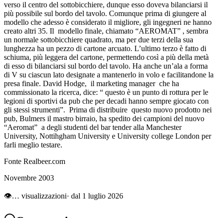
verso il centro del sottobicchiere, dunque esso doveva bilanciarsi il
più possibile sul bordo del tavolo. Comunque prima di giungere al
modello che adesso è considerato il migliore, gli ingegneri ne hanno
creato altri 35. Il modello finale, chiamato “AEROMAT” , sembra
un normale sottobicchiere quadrato, ma per due terzi della sua
lunghezza ha un pezzo di cartone arcuato. L’ultimo terzo è fatto di
schiuma, più leggera del cartone, permettendo così a più della metà
di esso di bilanciarsi sul bordo del tavolo. Ha anche un’ala a forma
di V su ciascun lato designate a mantenerlo in volo e facilitandone la
presa finale. David Hodge, il marketing manager che ha
commissionato la ricerca, dice: “ questo è un punto di rottura per le
legioni di sportivi da pub che per decadi hanno sempre giocato con
gli stessi strumenti”. Prima di distribuire questo nuovo prodotto nei
pub, Bulmers il mastro birraio, ha spedito dei campioni del nuovo
“Aeromat” a degli studenti del bar tender alla Manchester
University, Nottihgham University e University college London per
farli meglio testare.
Fonte Realbeer.com
Novembre 2003
👁
…
visualizzazioni
· dal 1 luglio 2026