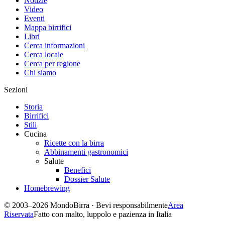
Notizie
Video
Eventi
Mappa birrifici
Libri
Cerca informazioni
Cerca locale
Cerca per regione
Chi siamo
Sezioni
Storia
Birrifici
Stili
Cucina
Ricette con la birra
Abbinamenti gastronomici
Salute
Benefici
Dossier Salute
Homebrewing
© 2003–2026 MondoBirra · Bevi responsabilmente
Area
Riservata
Fatto con malto, luppolo e pazienza in Italia