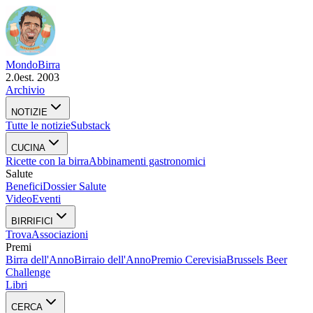
Mondo
Birra
2.0
est. 2003
Archivio
NOTIZIE
Tutte le notizie
Substack
CUCINA
Ricette con la birra
Abbinamenti gastronomici
Salute
Benefici
Dossier Salute
Video
Eventi
BIRRIFICI
Trova
Associazioni
Premi
Birra dell'Anno
Birraio dell'Anno
Premio Cerevisia
Brussels Beer
Challenge
Libri
CERCA