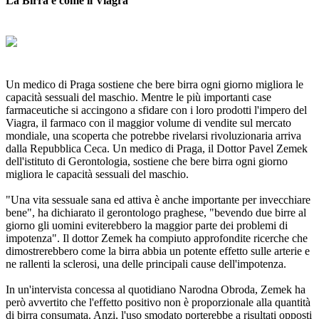
La Birra è come il Viagra
Un medico di Praga sostiene che bere birra ogni giorno migliora le
capacità sessuali del maschio. Mentre le più importanti case
farmaceutiche si accingono a sfidare con i loro prodotti l'impero del
Viagra, il farmaco con il maggior volume di vendite sul mercato
mondiale, una scoperta che potrebbe rivelarsi rivoluzionaria arriva
dalla Repubblica Ceca. Un medico di Praga, il Dottor Pavel Zemek
dell'istituto di Gerontologia, sostiene che bere birra ogni giorno
migliora le capacità sessuali del maschio.
"Una vita sessuale sana ed attiva è anche importante per invecchiare
bene", ha dichiarato il gerontologo praghese, "bevendo due birre al
giorno gli uomini eviterebbero la maggior parte dei problemi di
impotenza". Il dottor Zemek ha compiuto approfondite ricerche che
dimostrerebbero come la birra abbia un potente effetto sulle arterie e
ne rallenti la sclerosi, una delle principali cause dell'impotenza.
In un'intervista concessa al quotidiano Narodna Obroda, Zemek ha
però avvertito che l'effetto positivo non è proporzionale alla quantità
di birra consumata. Anzi, l'uso smodato porterebbe a risultati opposti