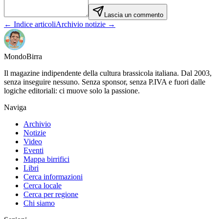
Lascia un commento
← Indice articoli
Archivio notizie →
Mondo
Birra
Il magazine indipendente della cultura brassicola italiana. Dal 2003,
senza inseguire nessuno. Senza sponsor, senza P.IVA e fuori dalle
logiche editoriali: ci muove solo la passione.
Naviga
Archivio
Notizie
Video
Eventi
Mappa birrifici
Libri
Cerca informazioni
Cerca locale
Cerca per regione
Chi siamo