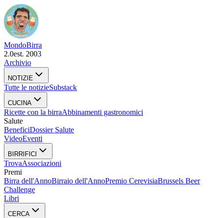
Mondo
Birra
2.0
est. 2003
Archivio
NOTIZIE
Tutte le notizie
Substack
CUCINA
Ricette con la birra
Abbinamenti gastronomici
Salute
Benefici
Dossier Salute
Video
Eventi
BIRRIFICI
Trova
Associazioni
Premi
Birra dell'Anno
Birraio dell'Anno
Premio Cerevisia
Brussels Beer
Challenge
Libri
CERCA