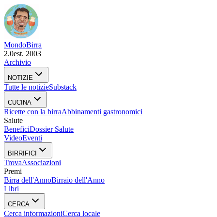
Mondo
Birra
2.0
est. 2003
Archivio
NOTIZIE
Tutte le notizie
Substack
CUCINA
Ricette con la birra
Abbinamenti gastronomici
Salute
Benefici
Dossier Salute
Video
Eventi
BIRRIFICI
Trova
Associazioni
Premi
Birra dell'Anno
Birraio dell'Anno
Libri
CERCA
Cerca informazioni
Cerca locale