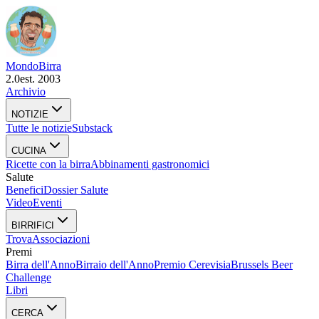
Mondo
Birra
2.0
est. 2003
Archivio
NOTIZIE
Tutte le notizie
Substack
CUCINA
Ricette con la birra
Abbinamenti gastronomici
Salute
Benefici
Dossier Salute
Video
Eventi
BIRRIFICI
Trova
Associazioni
Premi
Birra dell'Anno
Birraio dell'Anno
Premio Cerevisia
Brussels Beer
Challenge
Libri
CERCA