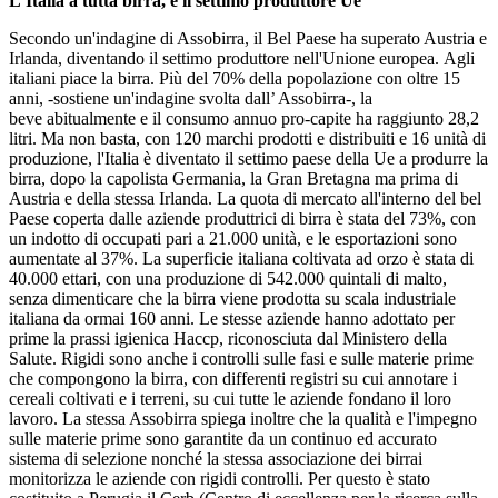
L'Italia a tutta birra, è il settimo produttore Ue
Secondo un'indagine di Assobirra, il Bel Paese ha superato Austria e
Irlanda, diventando il settimo produttore nell'Unione europea. Agli
italiani piace la birra. Più del 70% della popolazione con oltre 15
anni, -sostiene un'indagine svolta dall’ Assobirra-, la
beve abitualmente e il consumo annuo pro-capite ha raggiunto 28,2
litri. Ma non basta, con 120 marchi prodotti e distribuiti e 16 unità di
produzione, l'Italia è diventato il settimo paese della Ue a produrre la
birra, dopo la capolista Germania, la Gran Bretagna ma prima di
Austria e della stessa Irlanda. La quota di mercato all'interno del bel
Paese coperta dalle aziende produttrici di birra è stata del 73%, con
un indotto di occupati pari a 21.000 unità, e le esportazioni sono
aumentate al 37%. La superficie italiana coltivata ad orzo è stata di
40.000 ettari, con una produzione di 542.000 quintali di malto,
senza dimenticare che la birra viene prodotta su scala industriale
italiana da ormai 160 anni. Le stesse aziende hanno adottato per
prime la prassi igienica Haccp, riconosciuta dal Ministero della
Salute. Rigidi sono anche i controlli sulle fasi e sulle materie prime
che compongono la birra, con differenti registri su cui annotare i
cereali coltivati e i terreni, su cui tutte le aziende fondano il loro
lavoro. La stessa Assobirra spiega inoltre che la qualità e l'impegno
sulle materie prime sono garantite da un continuo ed accurato
sistema di selezione nonché la stessa associazione dei birrai
monitorizza le aziende con rigidi controlli. Per questo è stato