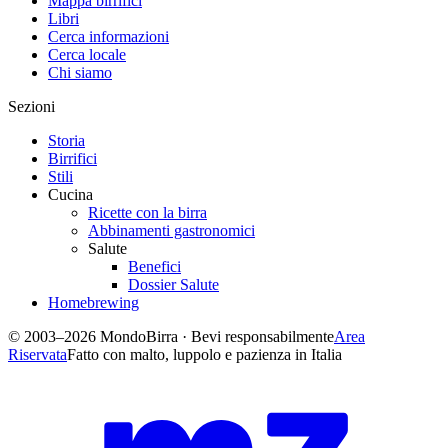
Mappa birrifici
Libri
Cerca informazioni
Cerca locale
Chi siamo
Sezioni
Storia
Birrifici
Stili
Cucina
Ricette con la birra
Abbinamenti gastronomici
Salute
Benefici
Dossier Salute
Homebrewing
© 2003–2026 MondoBirra · Bevi responsabilmente
Area
Riservata
Fatto con malto, luppolo e pazienza in Italia