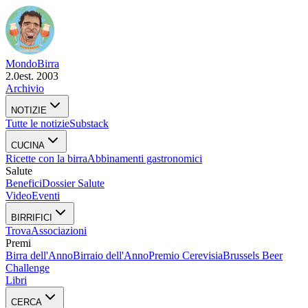
Mondo
Birra
2.0
est. 2003
Archivio
NOTIZIE
Tutte le notizie
Substack
CUCINA
Ricette con la birra
Abbinamenti gastronomici
Salute
Benefici
Dossier Salute
Video
Eventi
BIRRIFICI
Trova
Associazioni
Premi
Birra dell'Anno
Birraio dell'Anno
Premio Cerevisia
Brussels Beer
Challenge
Libri
CERCA