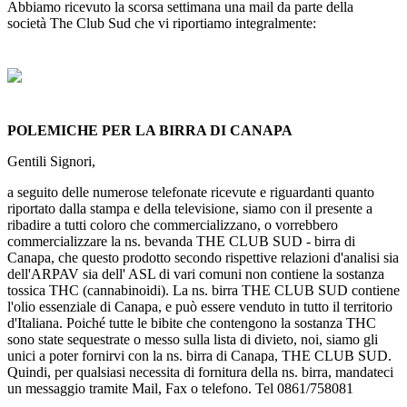
Abbiamo ricevuto la scorsa settimana una mail da parte della
società The Club Sud che vi riportiamo integralmente:
POLEMICHE PER LA BIRRA DI CANAPA
Gentili Signori,
a seguito delle numerose telefonate ricevute e riguardanti quanto
riportato dalla stampa e della televisione, siamo con il presente a
ribadire a tutti coloro che commercializzano, o vorrebbero
commercializzare la ns. bevanda THE CLUB SUD - birra di
Canapa, che questo prodotto secondo rispettive relazioni d'analisi sia
dell'ARPAV sia dell' ASL di vari comuni non contiene la sostanza
tossica THC (cannabinoidi). La ns. birra THE CLUB SUD contiene
l'olio essenziale di Canapa, e può essere venduto in tutto il territorio
d'Italiana. Poiché tutte le bibite che contengono la sostanza THC
sono state sequestrate o messo sulla lista di divieto, noi, siamo gli
unici a poter fornirvi con la ns. birra di Canapa, THE CLUB SUD.
Quindi, per qualsiasi necessita di fornitura della ns. birra, mandateci
un messaggio tramite Mail, Fax o telefono. Tel 0861/758081